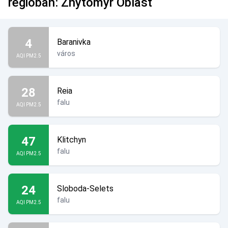
régióban: Zhytomyr Oblast
4
Baranivka
város
AQI PM2.5
28
Reia
falu
AQI PM2.5
47
Klitchyn
falu
AQI PM2.5
24
Sloboda-Selets
falu
AQI PM2.5