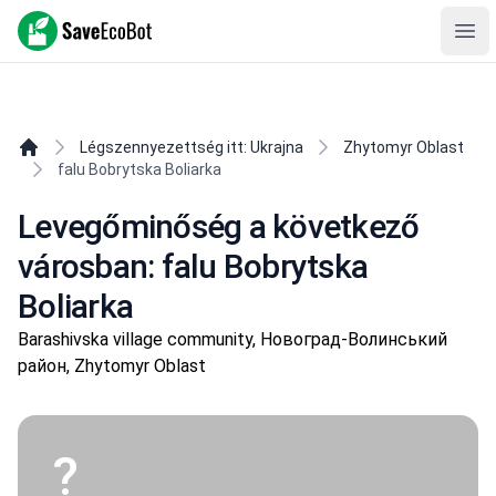
SaveEcoBot
Ope
Légszennyezettség itt: Ukrajna
Zhytomyr Oblast
falu Bobrytska Boliarka
Levegőminőség a következő
városban: falu Bobrytska
Boliarka
Barashivska village community, Новоград-Волинський
район, Zhytomyr Oblast
?