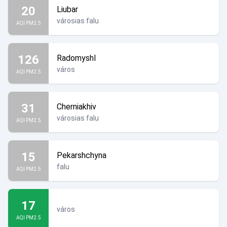
20
Liubar
városias falu
AQI PM2.5
126
Radomyshl
város
AQI PM2.5
31
Cherniakhiv
városias falu
AQI PM2.5
15
Pekarshchyna
falu
AQI PM2.5
17
város
AQI PM2.5