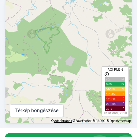
AQI PM2.5
105
с/д
173
0-50
71
51-100
1
101-150
0
151-200
0
201-300
0
301+
Térkép böngészése
07.08.2026, 21:00
©
Adatforrások
© SaveEcoBot
© CARTO
© OpenStreetMap