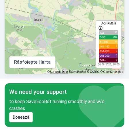
AQI PM2.5
97
с/д
236
0-50
17
51-100
0
101-150
0
151-200
0
201-300
0
301+
Răsfoiește Harta
08.08.2026, 16:00
©
Surse de Date
© SaveEcoBot
© CARTO
© OpenStreetMap
We need your support
to keep SaveEcoBot running smoothly and w/o
crashes
Donează