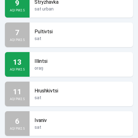
9
Stryzhavka
sat urban
AQI PM2.5
7
Pultivtsi
sat
AQI PM2.5
13
Illintsi
oraș
AQI PM2.5
11
Hrushkivtsi
sat
AQI PM2.5
6
Ivaniv
sat
AQI PM2.5