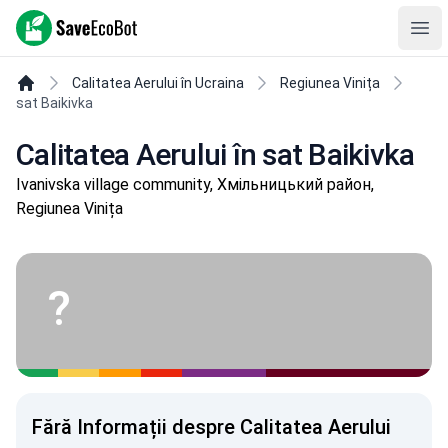
SaveEcoBot
Ope
Calitatea Aerului în Ucraina
Regiunea Vinița
sat Baikivka
Calitatea Aerului în sat Baikivka
Ivanivska village community, Хмільницький район,
Regiunea Vinița
?
Fără Informații despre Calitatea Aerului