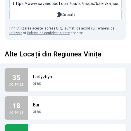
Copiați
Prin utilizarea acestei adrese URL, sunteți de acord cu
Termenii de
utilizare
și
Politica de confidențialitate
noastre.
Alte Locații din Regiunea Vinița
35
Ladyzhyn
oraș
AQI PM2.5
18
Bar
oraș
AQI PM2.5