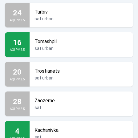
24
Turbiv
sat urban
AQI PM2.5
16
Tomashpil
sat urban
AQI PM2.5
20
Trostianets
sat urban
AQI PM2.5
28
Zaozerne
sat
AQI PM2.5
4
Kachanivka
sat