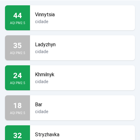
44
Vinnytsia
cidade
AQI PM2.5
35
Ladyzhyn
cidade
AQI PM2.5
24
Khmilnyk
cidade
AQI PM2.5
18
Bar
cidade
AQI PM2.5
32
Stryzhavka