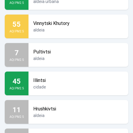
aldeia urbana
AQI PM2.5
55
Vinnytski Khutory
aldeia
AQI PM2.5
7
Pultivtsi
aldeia
AQI PM2.5
45
Illintsi
cidade
AQI PM2.5
11
Hrushkivtsi
aldeia
AQI PM2.5