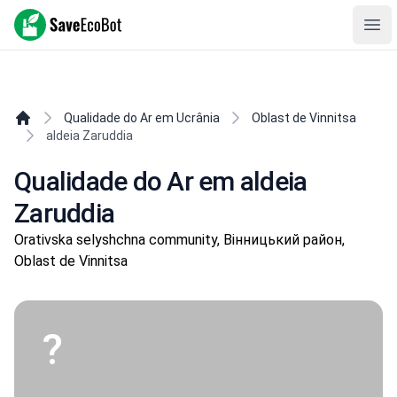
SaveEcoBot
Ope
Qualidade do Ar em Ucrânia
Oblast de Vinnitsa
aldeia Zaruddia
Qualidade do Ar em aldeia
Zaruddia
Orativska selyshchna community, Вінницький район,
Oblast de Vinnitsa
?