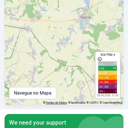
AQI PM2.5
89
с/д
194
0-50
61
51-100
4
101-150
2
151-200
0
201-300
0
301+
Navegue no Mapa
08.08.2026, 01:00
©
Fontes de Dados
© SaveEcoBot
© CARTO
© OpenStreetMap
We need your support