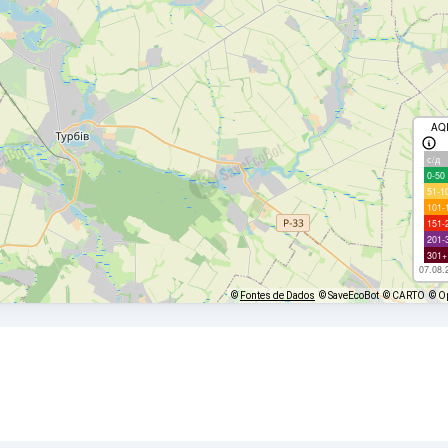
AQ
с/д
0-50
51-1
101-
151-
201-
301+
07.08.
©
Fontes de Dados
© SaveEcoBot
© CARTO
© O