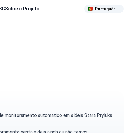
SG
Sobre o Projeto
Português
de monitoramento automático em aldeia Stara Pryluka
toramento nesta aldeia ainda ou não temos