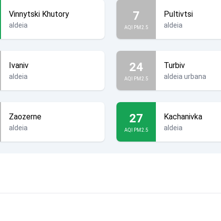
7
Vinnytski Khutory
Pultivtsi
aldeia
aldeia
AQI PM2.5
24
Ivaniv
Turbiv
aldeia
aldeia urbana
AQI PM2.5
27
Zaozerne
Kachanivka
aldeia
aldeia
AQI PM2.5