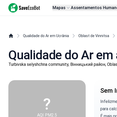
SaveEcoBot
Mapas
Assentamentos Human
Qualidade do Ar em Ucrânia
Oblast de Vinnitsa
Qualidade do Ar em 
Turbivska selyshchna community, Вінницький район, Oblas
Sem I
?
Infelizm
para calc
AQI PM2.5
É mais p