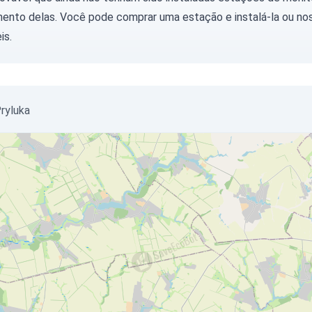
ento delas. Você pode
comprar uma estação
e instalá-la ou
nos
is.
Pryluka