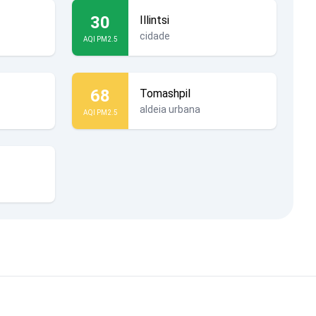
30
Illintsi
cidade
AQI PM2.5
68
Tomashpil
aldeia urbana
AQI PM2.5