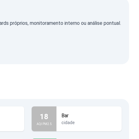
s próprios, monitoramento interno ou análise pontual.
18
Bar
cidade
AQI PM2.5