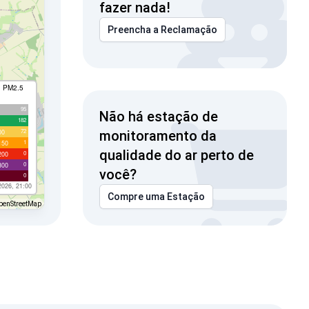
fazer nada!
Preencha a Reclamação
I PM2.5
95
Não há estação de
182
72
00
monitoramento da
1
150
qualidade do ar perto de
0
200
0
300
você?
0
2026, 21:00
Compre uma Estação
penStreetMap