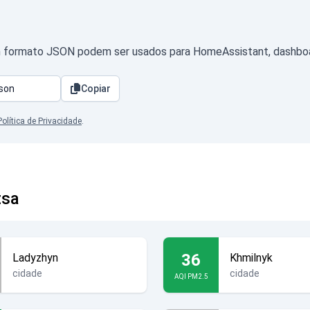
m formato JSON podem ser usados para HomeAssistant, dashboard
Copiar
Política de Privacidade
.
tsa
36
Ladyzhyn
Khmilnyk
cidade
cidade
AQI PM2.5