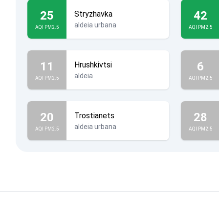
25
42
Stryzhavka
aldeia urbana
AQI PM2.5
AQI PM2.5
11
6
Hrushkivtsi
aldeia
AQI PM2.5
AQI PM2.5
20
28
Trostianets
aldeia urbana
AQI PM2.5
AQI PM2.5