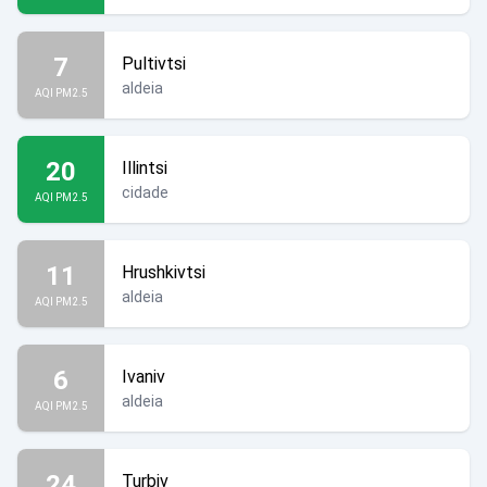
7
Pultivtsi
aldeia
AQI PM2.5
20
Illintsi
cidade
AQI PM2.5
11
Hrushkivtsi
aldeia
AQI PM2.5
6
Ivaniv
aldeia
AQI PM2.5
24
Turbiv