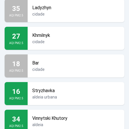
35
Ladyzhyn
cidade
AQI PM2.5
27
Khmilnyk
cidade
AQI PM2.5
18
Bar
cidade
AQI PM2.5
16
Stryzhavka
aldeia urbana
AQI PM2.5
34
Vinnytski Khutory
aldeia
AQI PM2.5