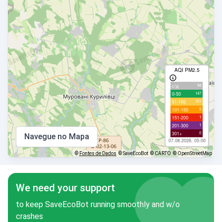
AQI PM2.5
94
с/д
147
0-50
101
51-100
5
101-150
1
151-200
1
201-300
0
301+
Navegue no Mapa
07.08.2026, 05:00
©
Fontes de Dados
© SaveEcoBot
© CARTO
© OpenStreetMap
We need your support
to keep SaveEcoBot running smoothly and w/o
crashes