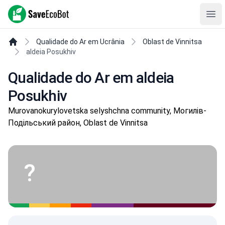
SaveEcoBot
Ope
Qualidade do Ar em Ucrânia
Oblast de Vinnitsa
aldeia Posukhiv
Qualidade do Ar em aldeia
Posukhiv
Murovanokurylovetska selyshchna community, Могилів-
Подільський район, Oblast de Vinnitsa
?