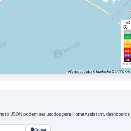
AQ
с/д
0-50
51-1
101-
151-
201-
301+
06.08.
©
Fontes de Dados
© SaveEcoBot
© CARTO
© O
mato JSON podem ser usados para HomeAssistant, dashboards pr
Copiar