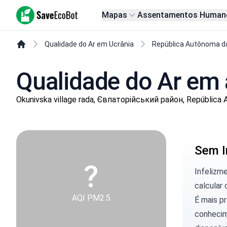
SaveEcoBot
Mapas
Assentamentos Human
Qualidade do Ar em Ucrânia
República Autônoma d
Qualidade do Ar em 
Okunivska village rada, Євпаторійський район, República 
Sem I
?
Infelizm
calcular 
AQI PM2.5
É mais p
conhecim