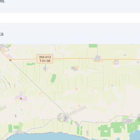
is.
ka