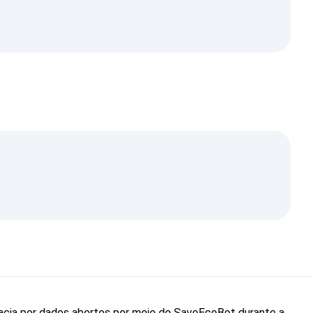
cacia por dados abertos por meio do SaveEcoBot durante a