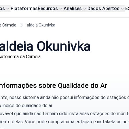
os
Plataformas
Recursos
Análises
Dados Abertos
E
a Crimeia
aldeia Okunivka
aldeia Okunivka
Autônoma da Crimeia
nformações sobre Qualidade do Ar
ente, nosso sistema ainda não possui informações de estações
o índice de qualidade do ar.
rovável que ainda não tenham sido instaladas estações de moni
ento delas. Você pode
comprar uma estação
e instalá-la ou
nos