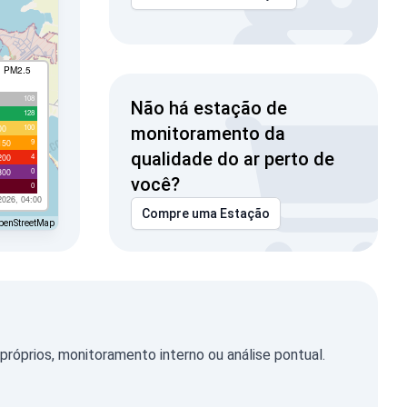
I PM2.5
108
Não há estação de
128
100
00
monitoramento da
9
150
qualidade do ar perto de
4
200
0
300
você?
0
2026, 04:00
Compre uma Estação
penStreetMap
óprios, monitoramento interno ou análise pontual.