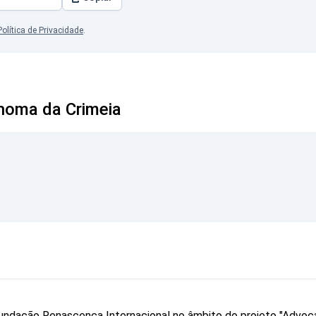
Política de Privacidade
.
noma da Crimeia
a Fundação Renascença Internacional no âmbito do projeto "Advo