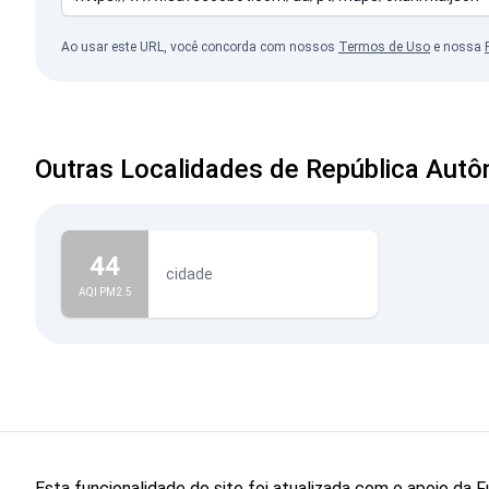
Ao usar este URL, você concorda com nossos
Termos de Uso
e nossa
Outras Localidades de República Autô
44
cidade
AQI PM2.5
Esta funcionalidade do site foi atualizada com o apoio d