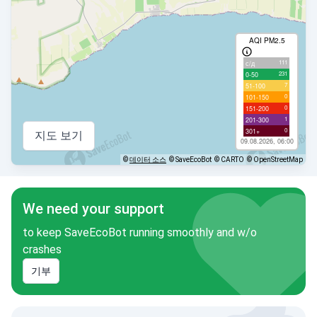
AQI PM2.5
111
с/д
231
0-50
7
51-100
0
101-150
0
151-200
1
201-300
0
301+
지도 보기
09.08.2026, 06:00
©
데이터 소스
© SaveEcoBot
© CARTO
© OpenStreetMap
We need your support
to keep SaveEcoBot running smoothly and w/o
crashes
기부