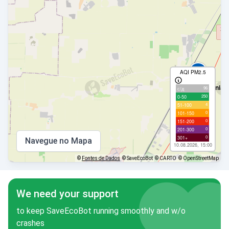
AQI PM2.5
Crimeia é Ucrânia!
96
с/д
250
0-50
4
51-100
0
101-150
0
151-200
0
201-300
0
301+
Navegue no Mapa
10.08.2026, 15:00
©
Fontes de Dados
© SaveEcoBot
© CARTO
© OpenStreetMap
We need your support
to keep SaveEcoBot running smoothly and w/o
crashes