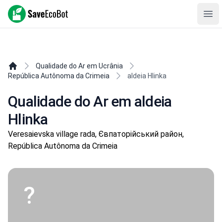
SaveEcoBot
Ope
Qualidade do Ar em Ucrânia
República Autônoma da Crimeia
aldeia Hlinka
Qualidade do Ar em aldeia
Hlinka
Veresaievska village rada, Євпаторійський район,
República Autônoma da Crimeia
?