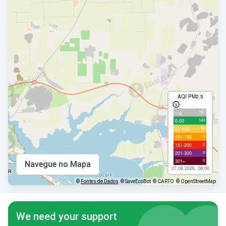
AQI PM2.5
107
с/д
143
0-50
94
51-100
3
101-150
2
151-200
0
201-300
0
301+
Navegue no Mapa
07.08.2026, 08:00
©
Fontes de Dados
© SaveEcoBot
© CARTO
© OpenStreetMap
We need your support