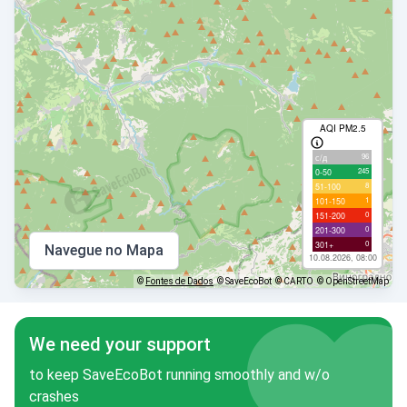
AQI PM2.5
96
с/д
245
0-50
8
51-100
1
101-150
0
151-200
0
201-300
0
301+
Navegue no Mapa
10.08.2026, 08:00
©
Fontes de Dados
© SaveEcoBot
© CARTO
© OpenStreetMap
We need your support
to keep SaveEcoBot running smoothly and w/o
crashes