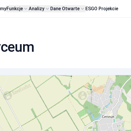
rmy
Funkcje
Analizy
Dane Otwarte
ESG
O Projekcie
Lyceum