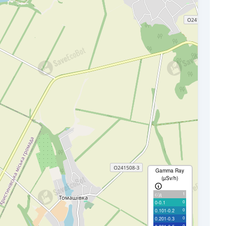
Gamma Ray
(µSv/h)
1
с/д
0
0-0.1
0
0.101-0.2
0
0.201-0.3
0