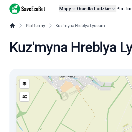
SaveEcoBot
Mapy
Osiedla Ludzkie
Platfo
Platformy
Kuz'myna Hreblya Lyceum
Kuz'myna Hreblya 