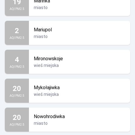
19
Marinka
miasto
AQI PM2.5
2
Mariupol
miasto
AQI PM2.5
4
Mironowskoje
wieś miejska
AQI PM2.5
20
Mykołajiwka
wieś miejska
AQI PM2.5
20
Nowohrodiwka
miasto
AQI PM2.5