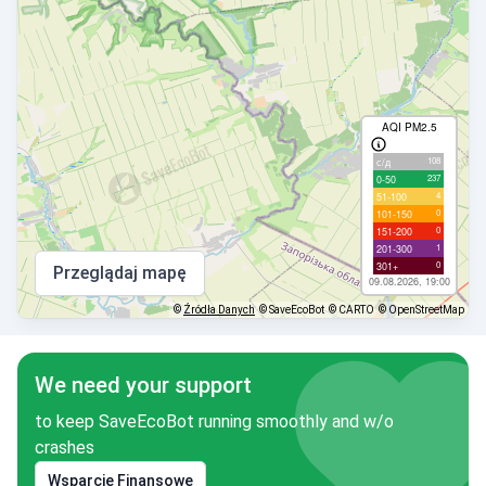
AQI PM2.5
108
с/д
237
0-50
4
51-100
0
101-150
0
151-200
1
201-300
0
301+
Przeglądaj mapę
09.08.2026, 19:00
©
Źródła Danych
© SaveEcoBot
© CARTO
© OpenStreetMap
We need your support
to keep SaveEcoBot running smoothly and w/o
crashes
Wsparcie Finansowe