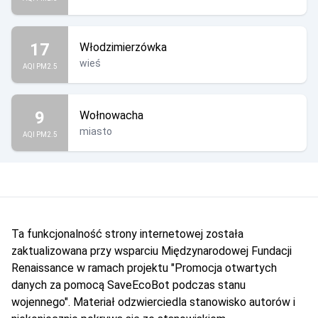
17
Włodzimierzówka
wieś
AQI PM2.5
9
Wołnowacha
miasto
AQI PM2.5
Ta funkcjonalność strony internetowej została
zaktualizowana przy wsparciu Międzynarodowej Fundacji
Renaissance w ramach projektu "Promocja otwartych
danych za pomocą SaveEcoBot podczas stanu
wojennego". Materiał odzwierciedla stanowisko autorów i