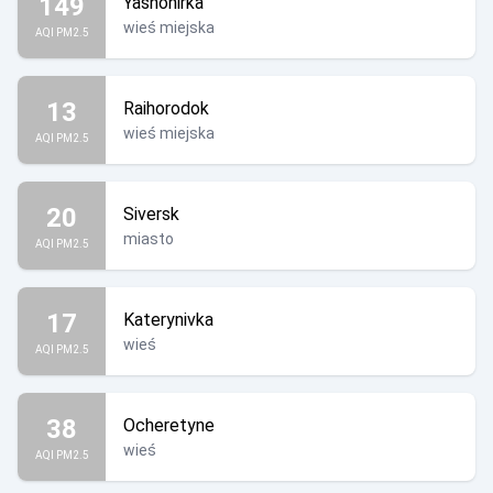
149
Yasnohirka
wieś miejska
AQI PM2.5
13
Raihorodok
wieś miejska
AQI PM2.5
20
Siversk
miasto
AQI PM2.5
17
Katerynivka
wieś
AQI PM2.5
38
Ocheretyne
wieś
AQI PM2.5