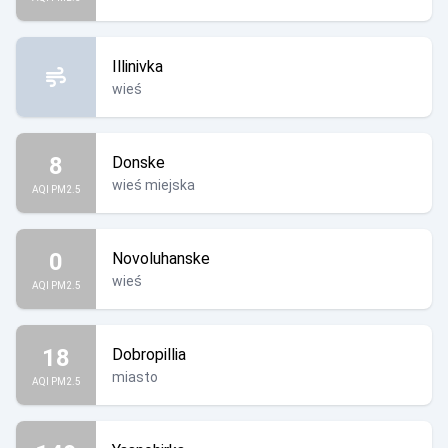
Illinivka
wieś
8
Donske
wieś miejska
AQI PM2.5
0
Novoluhanske
wieś
AQI PM2.5
18
Dobropillia
miasto
AQI PM2.5