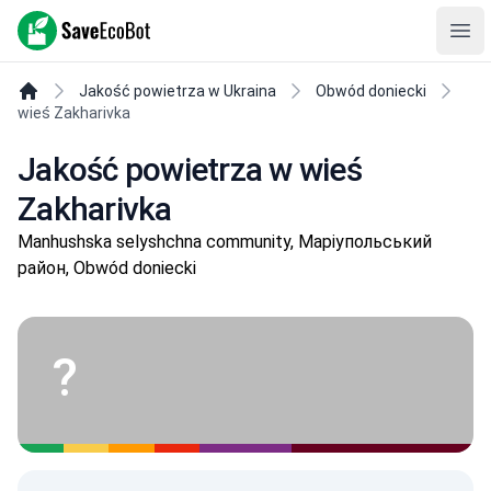
SaveEcoBot
Ope
Jakość powietrza w Ukraina
Obwód doniecki
wieś Zakharivka
Jakość powietrza w wieś
Zakharivka
Manhushska selyshchna community, Маріупольський
район, Obwód doniecki
?