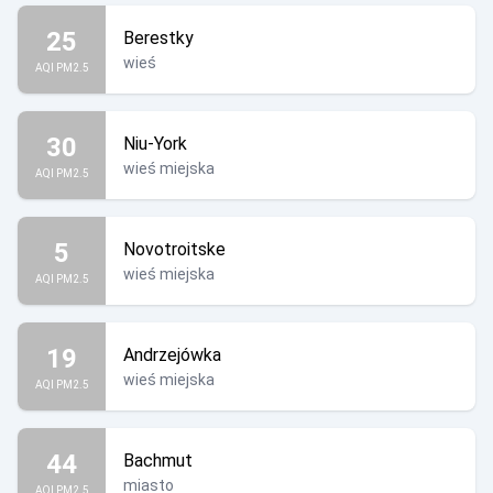
25
Berestky
wieś
AQI PM2.5
30
Niu-York
wieś miejska
AQI PM2.5
5
Novotroitske
wieś miejska
AQI PM2.5
19
Andrzejówka
wieś miejska
AQI PM2.5
44
Bachmut
miasto
AQI PM2.5