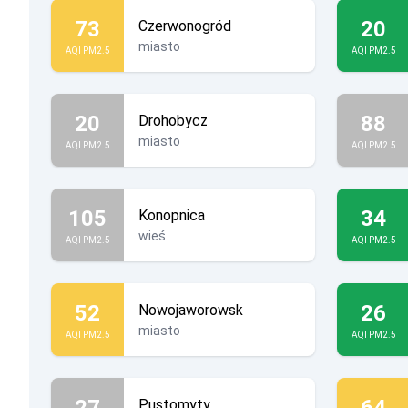
73
20
Czerwonogród
miasto
AQI PM2.5
AQI PM2.5
20
88
Drohobycz
miasto
AQI PM2.5
AQI PM2.5
105
34
Konopnica
wieś
AQI PM2.5
AQI PM2.5
52
26
Nowojaworowsk
miasto
AQI PM2.5
AQI PM2.5
27
64
Pustomyty