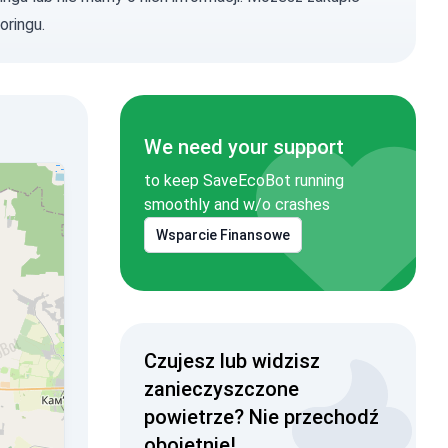
oringu.
We need your support
to keep SaveEcoBot running
smoothly and w/o crashes
Wsparcie Finansowe
Czujesz lub widzisz
zanieczyszczone
powietrze? Nie przechodź
obojętnie!