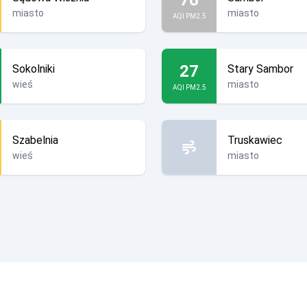
miasto
miasto
AQI PM2.5
27
Sokolniki
Stary Sambor
wieś
miasto
AQI PM2.5
Szabelnia
Truskawiec
wieś
miasto