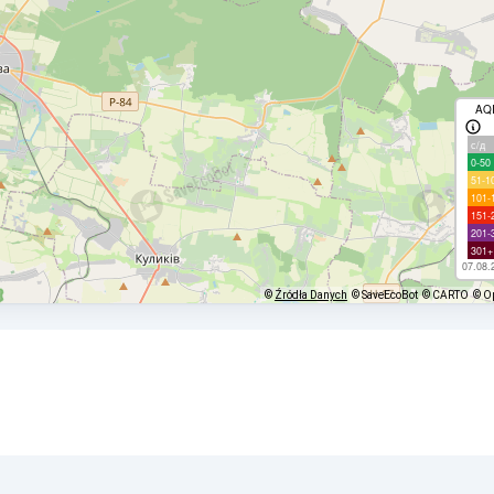
AQ
с/д
0-50
51-1
101-
151-
201-
301+
07.08.
©
Źródła Danych
© SaveEcoBot
© CARTO
© O