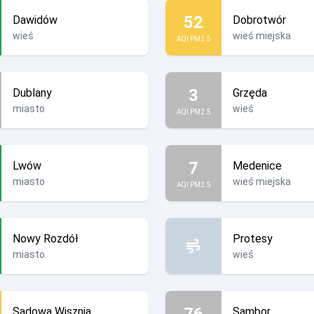
52
Dawidów
Dobrotwór
wieś
wieś miejska
AQI PM2.5
3
Dublany
Grzęda
miasto
wieś
AQI PM2.5
7
Lwów
Medenice
miasto
wieś miejska
AQI PM2.5
Nowy Rozdół
Protesy
miasto
wieś
76
Sądowa Wisznia
Sambor