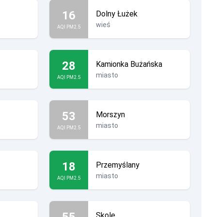
16
Dolny Łużek
wieś
AQI PM2.5
28
Kamionka Bużańska
miasto
AQI PM2.5
53
Morszyn
miasto
AQI PM2.5
18
Przemyślany
miasto
AQI PM2.5
55
Skole