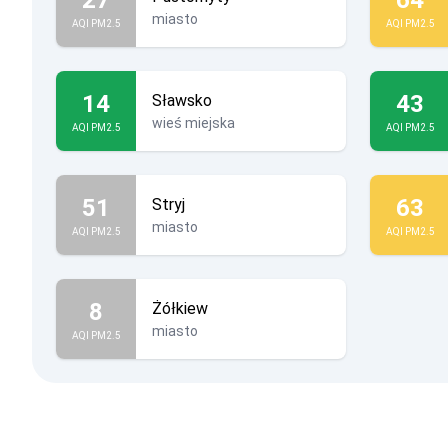
miasto
AQI PM2.5
AQI PM2.5
14
43
Sławsko
wieś miejska
AQI PM2.5
AQI PM2.5
51
63
Stryj
miasto
AQI PM2.5
AQI PM2.5
8
Żółkiew
miasto
AQI PM2.5