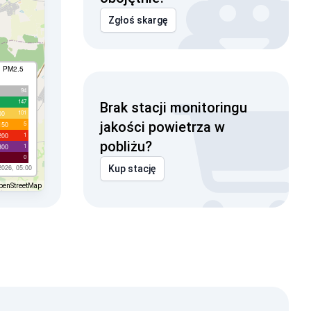
Zgłoś skargę
I PM2.5
94
147
Brak stacji monitoringu
101
00
jakości powietrza w
5
150
1
200
pobliżu?
1
300
0
2026, 05:00
Kup stację
penStreetMap