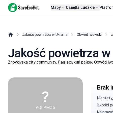
SaveEcoBot
Mapy
Osiedla Ludzkie
Platfo
Jakość powietrza w Ukraina
Obwód lwowski
w
Jakość powietrza w 
Zhovkivska city community, Львівський район, Obwód lw
Brak i
?
Niestety
jakości p
AQI PM2.5
Najprawd