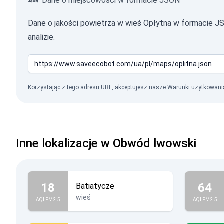
Dane o miejscowości w formacie JSON
Dane o jakości powietrza w wieś Opłytna w formacie 
analizie.
Korzystając z tego adresu URL, akceptujesz nasze
Warunki użytkowani
Inne lokalizacje w Obwód lwowski
18
64
Batiatycze
wieś
AQI PM2.5
AQI PM2.5