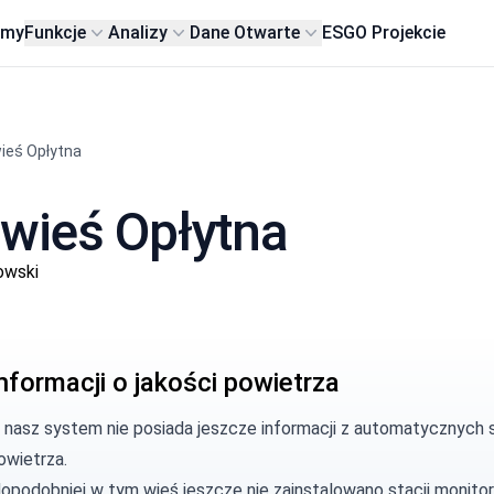
rmy
Funkcje
Analizy
Dane Otwarte
ESG
O Projekcie
ieś Opłytna
wieś Opłytna
owski
nformacji o jakości powietrza
, nasz system nie posiada jeszcze informacji z automatycznych s
owietrza.
opodobniej w tym wieś jeszcze nie zainstalowano stacji monitor