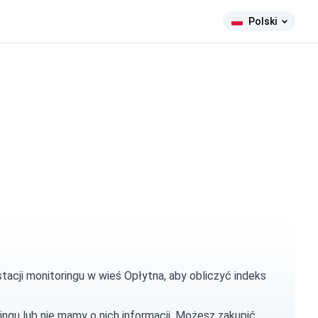
Polski
tacji monitoringu w wieś Opłytna, aby obliczyć indeks
ingu lub nie mamy o nich informacji. Możesz
zakupić