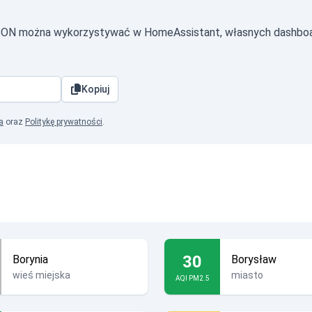
JSON można wykorzystywać w HomeAssistant, własnych dashboa
Kopiuj
a
oraz
Politykę prywatności
.
30
Borynia
Borysław
wieś miejska
miasto
AQI PM2.5