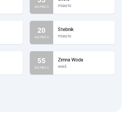
miasto
AQI PM2.5
20
Stebnik
miasto
AQI PM2.5
55
Zimna Woda
wieś
AQI PM2.5