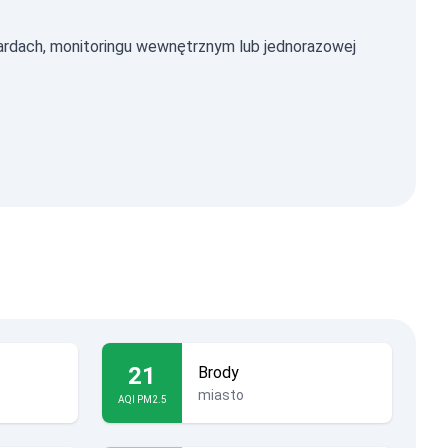
rdach, monitoringu wewnętrznym lub jednorazowej
21
Brody
miasto
AQI PM2.5