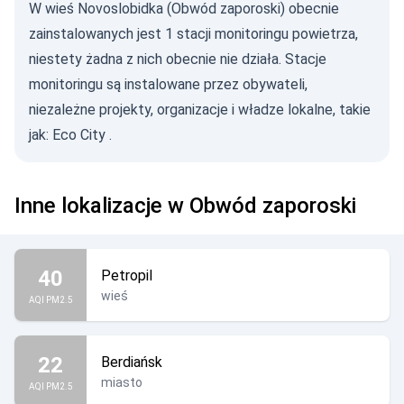
W wieś Novoslobidka (Obwód zaporoski) obecnie
zainstalowanych jest 1 stacji monitoringu powietrza,
niestety żadna z nich obecnie nie działa. Stacje
monitoringu są instalowane przez obywateli,
niezależne projekty, organizacje i władze lokalne, takie
jak:
Eco City
.
Inne lokalizacje w Obwód zaporoski
40
Petropil
wieś
AQI PM2.5
22
Berdiańsk
miasto
AQI PM2.5