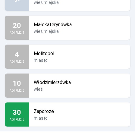
wieś miejska
20
Małokaterynówka
wieś miejska
AQI PM2.5
4
Melitopol
miasto
AQI PM2.5
10
Włodzimierzówka
wieś
AQI PM2.5
30
Zaporoże
miasto
AQI PM2.5