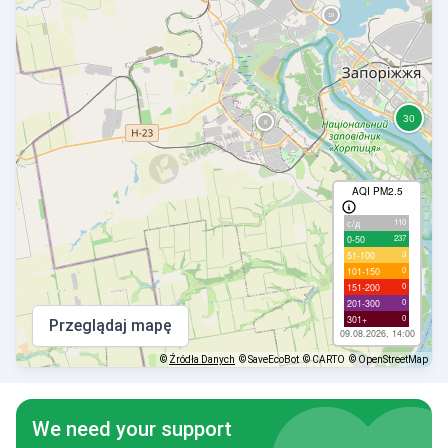
AQI PM2.5
110
с/д
237
0-50
3
51-100
0
101-150
0
151-200
0
201-300
0
301+
Przeglądaj mapę
09.08.2026, 14:00
©
Źródła Danych
© SaveEcoBot
© CARTO
© OpenStreetMap
We need your support