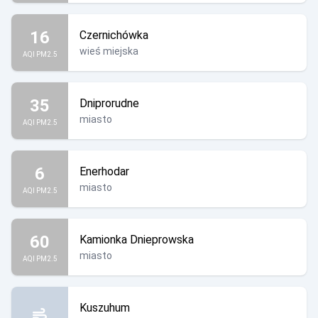
16
Czernichówka
wieś miejska
AQI PM2.5
35
Dniprorudne
miasto
AQI PM2.5
6
Enerhodar
miasto
AQI PM2.5
60
Kamionka Dnieprowska
miasto
AQI PM2.5
Kuszuhum