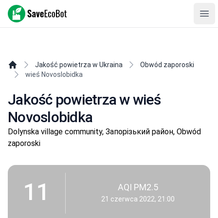
SaveEcoBot
Ope
Jakość powietrza w Ukraina
Obwód zaporoski
wieś Novoslobidka
Jakość powietrza w wieś
Novoslobidka
Dolynska village community, Запорізький район, Obwód
zaporoski
11
AQI PM2.5
21 czerwca 2022, 21:00