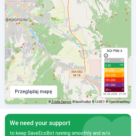
AQI PM2.5
90
с/д
175
0-50
79
51-100
3
101-150
1
151-200
1
201-300
0
301+
Przeglądaj mapę
06.08.2026, 21:00
©
Źródła Danych
© SaveEcoBot
© CARTO
© OpenStreetMap
We need your support
to keep SaveEcoBot running smoothly and w/o