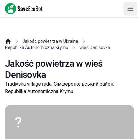
SaveEcoBot
Ope
Krym to Ukraina!
Jakość powietrza w Ukraina
Republika Autonomiczna Krymu
wieś Denisovka
Jakość powietrza w wieś
Denisovka
Trudivska village rada, Сімферопольський район,
Republika Autonomiczna Krymu
?