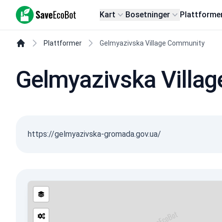
SaveEcoBot
Kart
Bosetninger
Plattforme
Plattformer
Gelmyazivska Village Community
Gelmyazivska Villa
https://gelmyazivska-gromada.gov.ua/