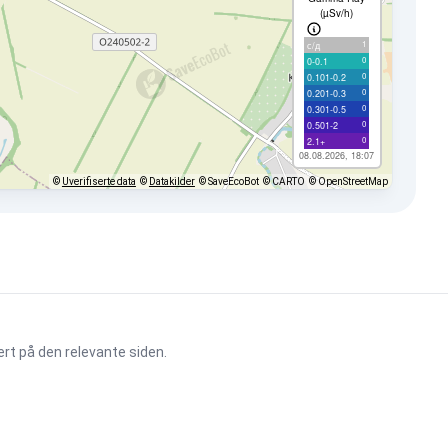
(µSv/h)
1
с/д
0
0-0.1
0
0.101-0.2
0
0.201-0.3
0
0.301-0.5
0
0.501-2
0
2.1+
08.08.2026, 18:07
©
Uverifiserte data
©
Datakilder
© SaveEcoBot
© CARTO
© OpenStreetMap
ert på den relevante siden.