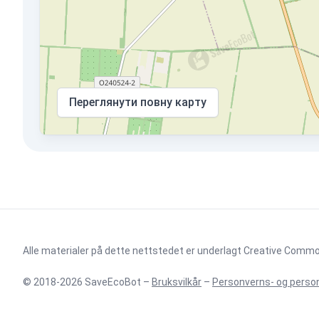
Переглянути повну карту
Alle materialer på dette nettstedet er underlagt
Creative Commons
© 2018-2026 SaveEcoBot –
Bruksvilkår
–
Personverns- og person