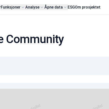
r
Funksjoner
Analyse
Åpne data
ESG
Om prosjektet
ge Community