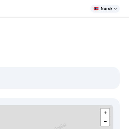
Norsk
+
−