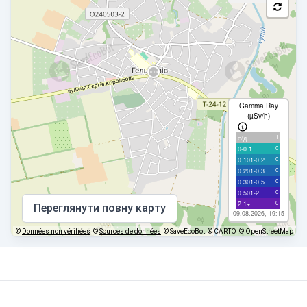
Gamma Ray
(µSv/h)
1
с/д
0
0-0.1
0
0.101-0.2
0
0.201-0.3
0
0.301-0.5
0
0.501-2
0
2.1+
Переглянути повну карту
09.08.2026, 19:15
©
Données non vérifiées
©
Sources de données
© SaveEcoBot
© CARTO
© OpenStreetMap