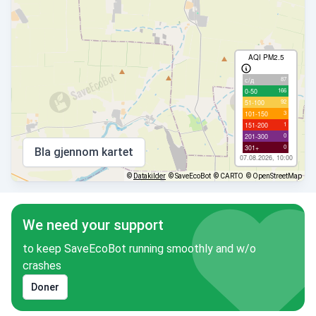
AQI PM2.5
87
с/д
166
0-50
92
51-100
3
101-150
1
151-200
0
201-300
0
301+
Bla gjennom kartet
07.08.2026, 10:00
©
Datakilder
© SaveEcoBot
© CARTO
© OpenStreetMap
We need your support
to keep SaveEcoBot running smoothly and w/o
crashes
Doner