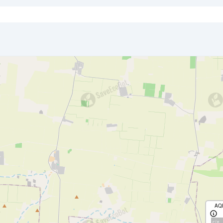
AQ
с/д