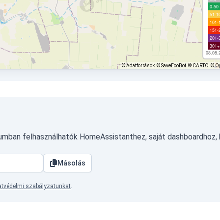
0-50
51-1
101-
151-
201-
301+
08.08.
©
Adatforrások
© SaveEcoBot
© CARTO
© O
tumban felhasználhatók HomeAssistanthez, saját dashboardhoz,
Másolás
tvédelmi szabályzatunkat
.