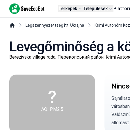
SaveEcoBot
Térképek
Települések
Platfo
Légszennyezettség itt: Ukrajna
Krími Autonóm Kö
Levegőminőség a kö
Berezivska village rada, Перекопський район, Krími Auto
Nincs
?
Sajnálat
városban
AQI PM2.5
Valószín
állomást