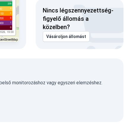
239
9
00
Nincs légszennyezettség-
0
150
figyelő állomás a
0
200
1
300
közelben?
0
2026, 19:00
Vásároljon állomást
penStreetMap
 belső monitorozáshoz vagy egyszeri elemzéshez.