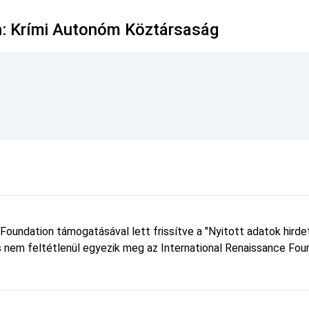
n: Krími Autonóm Köztársaság
 Foundation támogatásával lett frissítve a "Nyitott adatok hird
 és nem feltétlenül egyezik meg az International Renaissance Foun