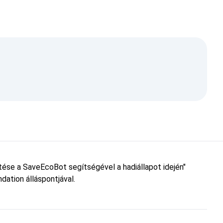
etése a SaveEcoBot segítségével a hadiállapot idején"
dation álláspontjával.