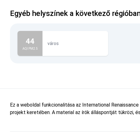
Egyéb helyszínek a következő régióba
44
város
AQI PM2.5
Ez a weboldal funkcionalitása az International Renaissance
projekt keretében. A material az írók álláspontját tükrözi,