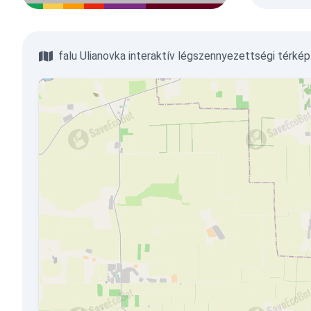
falu Ulianovka interaktív légszennyezettségi térkép