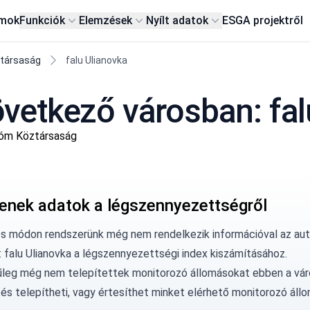
rmok
Funkciók
Elemzések
Nyílt adatok
ESG
A projektről
ztársaság
falu Ulianovka
vetkező városban: fal
nóm Köztársaság
enek adatok a légszennyezettségről
os módon rendszerünk még nem rendelkezik információval az au
: falu Ulianovka a légszennyezettségi index kiszámításához.
űleg még nem telepítettek monitorozó állomásokat ebben a vár
és telepítheti, vagy
értesíthet minket
elérhető monitorozó állo