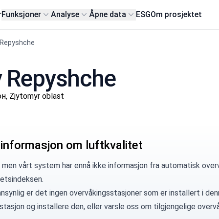
r
Funksjoner
Analyse
Åpne data
ESG
Om prosjektet
 Repyshche
by Repyshche
, Zjytomyr oblast
 informasjon om luftkvalitet
, men vårt system har ennå ikke informasjon fra automatisk over
tetsindeksen.
synlig er det ingen overvåkingsstasjoner som er installert i denn
 stasjon
og installere den, eller
varsle oss
om tilgjengelige overvå