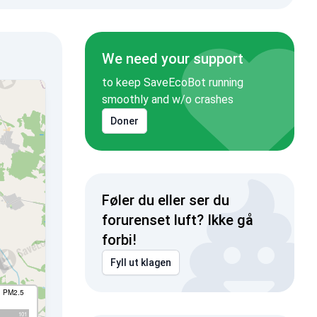
We need your support
to keep SaveEcoBot running
smoothly and w/o crashes
Doner
Føler du eller ser du
forurenset luft? Ikke gå
forbi!
Fyll ut klagen
I PM2.5
101