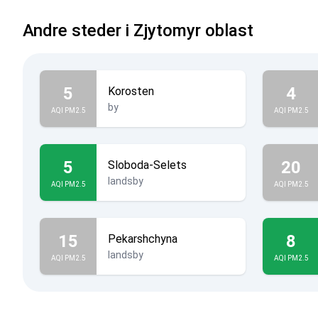
Andre steder i Zjytomyr oblast
5
4
Korosten
by
AQI PM2.5
AQI PM2.5
5
20
Sloboda-Selets
landsby
AQI PM2.5
AQI PM2.5
15
8
Pekarshchyna
landsby
AQI PM2.5
AQI PM2.5