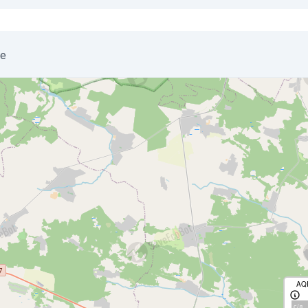
he
AQ
с/д