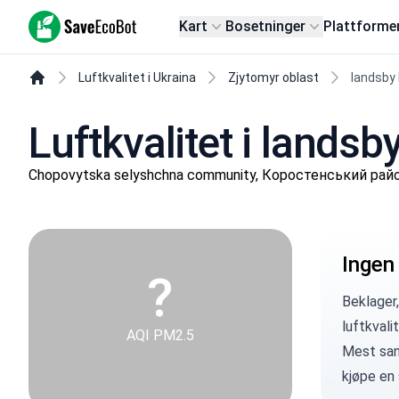
SaveEcoBot
Kart
Bosetninger
Plattforme
Luftkvalitet i Ukraina
Zjytomyr oblast
landsby
Luftkvalitet i lands
Chopovytska selyshchna community, Коростенський район
Ingen
?
Beklager
luftkvali
AQI PM2.5
Mest sann
kjøpe en