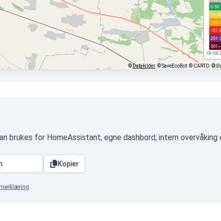
0-50
51-1
101-
151-
201-
301+
08.08.
©
Datakilder
© SaveEcoBot
© CARTO
© O
n brukes for HomeAssistant, egne dashbord, intern overvåking 
Kopier
rnerklæring
.