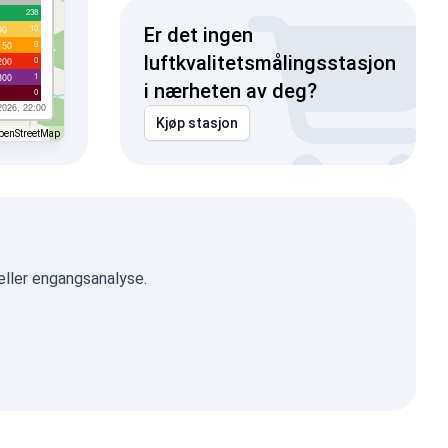
238
10
00
Er det ingen
0
150
luftkvalitetsmålingsstasjon
0
200
1
300
i nærheten av deg?
0
2026, 22:00
Kjøp stasjon
penStreetMap
eller engangsanalyse.