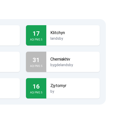
17
Klitchyn
landsby
AQI PM2.5
31
Cherniakhiv
bygdelandsby
AQI PM2.5
16
Zjytomyr
by
AQI PM2.5