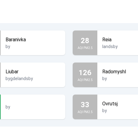
28
Baranivka
Reia
by
landsby
AQI PM2.5
126
Liubar
Radomyshl
bygdelandsby
by
AQI PM2.5
33
Ovrutsj
by
by
AQI PM2.5