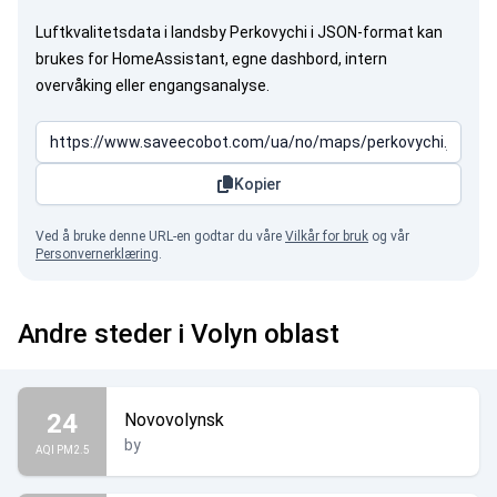
Luftkvalitetsdata i landsby Perkovychi i JSON-format kan
brukes for HomeAssistant, egne dashbord, intern
overvåking eller engangsanalyse.
Kopier
Ved å bruke denne URL-en godtar du våre
Vilkår for bruk
og vår
Personvernerklæring
.
Andre steder i Volyn oblast
24
Novovolynsk
by
AQI PM2.5