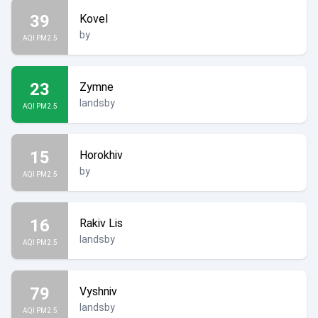
39
Kovel
by
AQI PM2.5
23
Zymne
landsby
AQI PM2.5
15
Horokhiv
by
AQI PM2.5
16
Rakiv Lis
landsby
AQI PM2.5
79
Vyshniv
landsby
AQI PM2.5