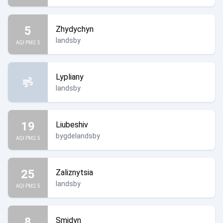
5
Zhydychyn
landsby
AQI PM2.5
Lypliany
landsby
19
Liubeshiv
bygdelandsby
AQI PM2.5
25
Zaliznytsia
landsby
AQI PM2.5
8
Smidyn