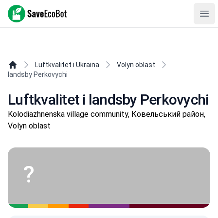
SaveEcoBot
Ope
Luftkvalitet i Ukraina
Volyn oblast
landsby Perkovychi
Luftkvalitet i landsby Perkovychi
Kolodiazhnenska village community, Ковельський район,
Volyn oblast
?