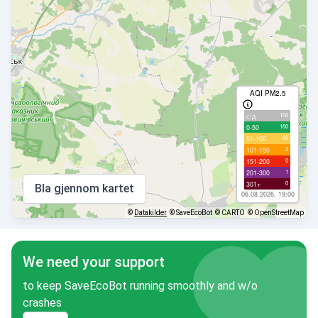
AQI PM2.5
100
с/д
180
0-50
66
51-100
2
101-150
0
151-200
1
201-300
0
301+
Bla gjennom kartet
06.08.2026, 19:00
©
Datakilder
© SaveEcoBot
© CARTO
© OpenStreetMap
We need your support
to keep SaveEcoBot running smoothly and w/o
crashes