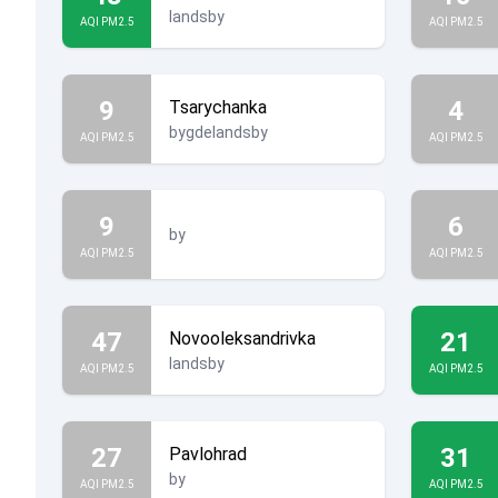
landsby
AQI PM2.5
AQI PM2.5
9
4
Tsarychanka
bygdelandsby
AQI PM2.5
AQI PM2.5
9
6
by
AQI PM2.5
AQI PM2.5
47
21
Novooleksandrivka
landsby
AQI PM2.5
AQI PM2.5
27
31
Pavlohrad
by
AQI PM2.5
AQI PM2.5