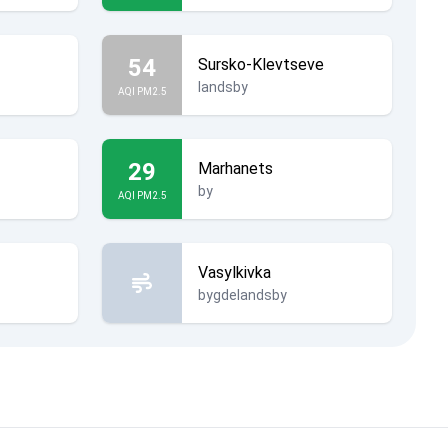
54
Sursko-Klevtseve
landsby
AQI PM2.5
29
Marhanets
by
AQI PM2.5
Vasylkivka
bygdelandsby