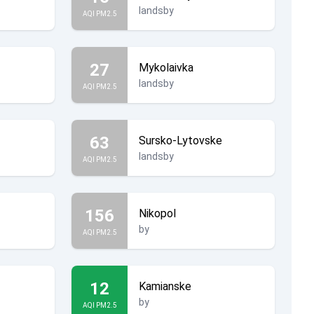
landsby
AQI PM2.5
27
Mykolaivka
landsby
AQI PM2.5
63
Sursko-Lytovske
landsby
AQI PM2.5
156
Nikopol
by
AQI PM2.5
12
Kamianske
by
AQI PM2.5