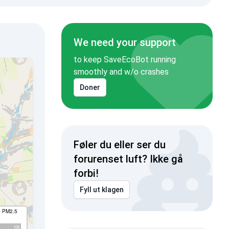
We need your support
to keep SaveEcoBot running
smoothly and w/o crashes
Doner
Føler du eller ser du
forurenset luft? Ikke gå
forbi!
Fyll ut klagen
I PM2.5
106