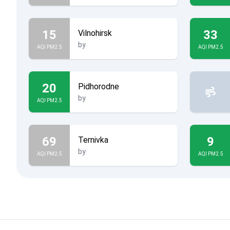
15
33
Vilnohirsk
by
AQI PM2.5
AQI PM2.5
20
Pidhorodne
by
AQI PM2.5
69
9
Ternivka
by
AQI PM2.5
AQI PM2.5