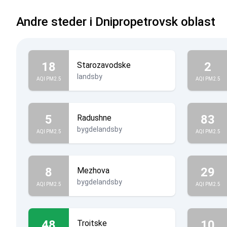
Andre steder i Dnipropetrovsk oblast
18
2
Starozavodske
landsby
AQI PM2.5
AQI PM2.5
5
83
Radushne
bygdelandsby
AQI PM2.5
AQI PM2.5
8
29
Mezhova
bygdelandsby
AQI PM2.5
AQI PM2.5
48
10
Troitske