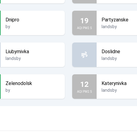
19
Dnipro
Partyzanske
by
landsby
AQI PM2.5
Liubymivka
Doslidne
landsby
landsby
12
Zelenodolsk
Katerynivka
by
landsby
AQI PM2.5