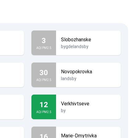
3
Slobozhanske
bygdelandsby
AQI PM2.5
30
Novopokrovka
landsby
AQI PM2.5
12
Verkhivtseve
by
AQI PM2.5
16
Marie-Dmytrivka