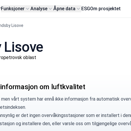
r
Funksjoner
Analyse
Åpne data
ESG
Om prosjektet
ndsby Lisove
y Lisove
ropetrovsk oblast
 informasjon om luftkvalitet
 men vårt system har ennå ikke informasjon fra automatisk overv
tetsindeksen.
synlig er det ingen overvåkingsstasjoner som er installert i denn
 stasjon
og installere den, eller
varsle oss
om tilgjengelige overvå