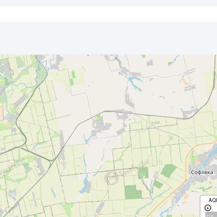
AQ
с/д