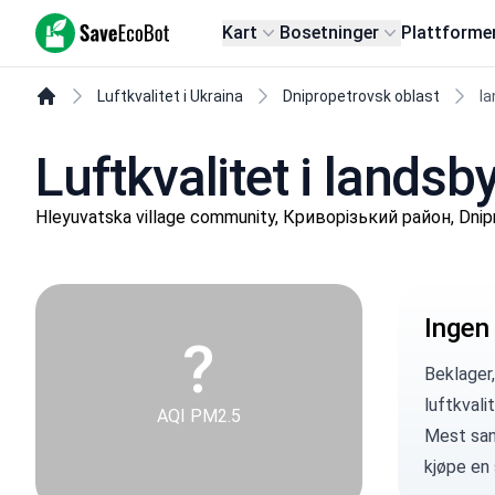
SaveEcoBot
Kart
Bosetninger
Plattforme
Luftkvalitet i Ukraina
Dnipropetrovsk oblast
la
Luftkvalitet i landsb
Hleyuvatska village community, Криворізький район, Dnip
Ingen
?
Beklager,
luftkvali
AQI PM2.5
Mest sann
kjøpe en