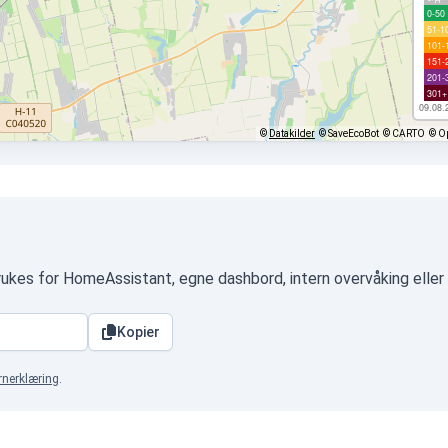
0-50
51-1
101-
151-
201-
301+
09.08.
©
Datakilder
© SaveEcoBot
© CARTO
© O
rukes for HomeAssistant, egne dashbord, intern overvåking elle
Kopier
rnerklæring
.