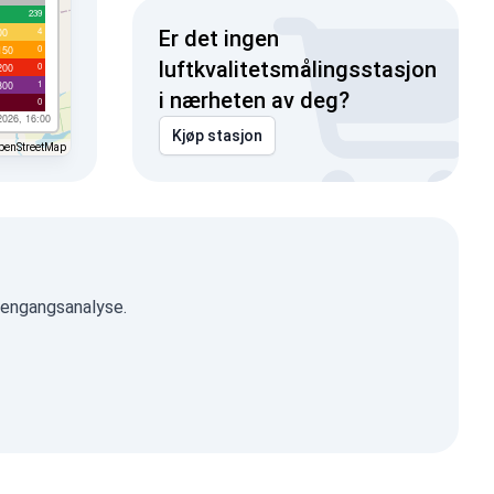
239
4
00
Er det ingen
0
150
luftkvalitetsmålingsstasjon
0
200
1
300
i nærheten av deg?
0
2026, 16:00
Kjøp stasjon
penStreetMap
r engangsanalyse.