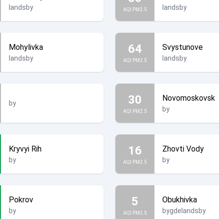
landsby
landsby
AQI PM2.5
64
Mohylivka
Svystunove
landsby
landsby
AQI PM2.5
30
Novomoskovsk
by
by
AQI PM2.5
16
Kryvyi Rih
Zhovti Vody
by
by
AQI PM2.5
5
Pokrov
Obukhivka
by
bygdelandsby
AQI PM2.5