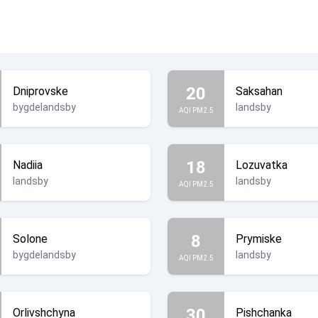
20
Dniprovske
Saksahan
bygdelandsby
landsby
AQI PM2.5
18
Nadiia
Lozuvatka
landsby
landsby
AQI PM2.5
8
Solone
Prymiske
bygdelandsby
landsby
AQI PM2.5
30
Orlivshchyna
Pishchanka