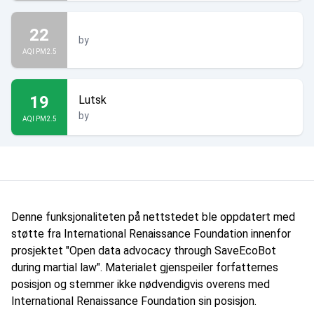
22
by
AQI PM2.5
19
Lutsk
by
AQI PM2.5
Denne funksjonaliteten på nettstedet ble oppdatert med
støtte fra International Renaissance Foundation innenfor
prosjektet "Open data advocacy through SaveEcoBot
during martial law". Materialet gjenspeiler forfatternes
posisjon og stemmer ikke nødvendigvis overens med
International Renaissance Foundation sin posisjon.