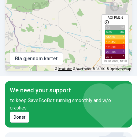
AQI PM2.5
108
с/д
237
0-50
4
51-100
0
101-150
0
151-200
1
201-300
0
301+
Bla gjennom kartet
09.08.2026, 18:00
©
Datakilder
© SaveEcoBot
© CARTO
© OpenStreetMap
We need your support
to keep SaveEcoBot running smoothly and w/o
crashes
Doner