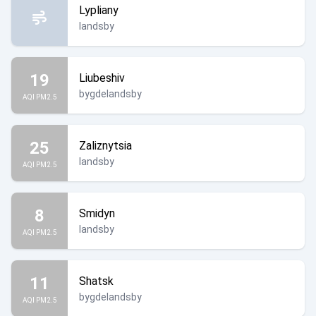
Lypliany
landsby
19
Liubeshiv
bygdelandsby
AQI PM2.5
25
Zaliznytsia
landsby
AQI PM2.5
8
Smidyn
landsby
AQI PM2.5
11
Shatsk
bygdelandsby
AQI PM2.5