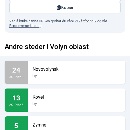
Kopier
Ved å bruke denne URL-en godtar du våre
Vilkår for bruk
og vår
Personvernerklæring
.
Andre steder i Volyn oblast
24
Novovolynsk
by
AQI PM2.5
13
Kovel
by
AQI PM2.5
5
Zymne