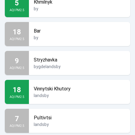
5
Khmilnyk
by
AQI PM2.5
18
Bar
by
AQI PM2.5
9
Stryzhavka
bygdelandsby
AQI PM2.5
18
Vinnytski Khutory
landsby
AQI PM2.5
7
Pultivtsi
landsby
AQI PM2.5