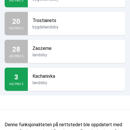
AQI PM2.5
20
Trostianets
bygdelandsby
AQI PM2.5
28
Zaozerne
landsby
AQI PM2.5
3
Kachanivka
landsby
AQI PM2.5
Denne funksjonaliteten på nettstedet ble oppdatert med