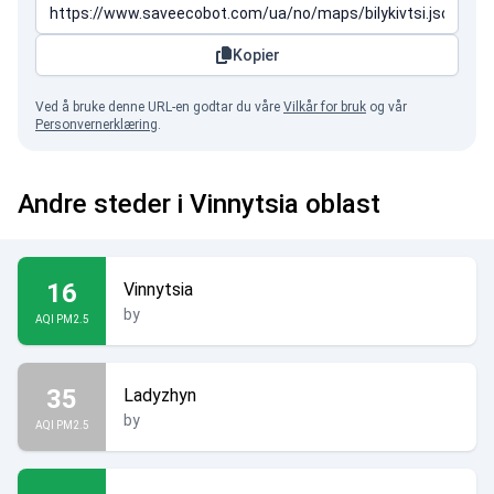
Kopier
Ved å bruke denne URL-en godtar du våre
Vilkår for bruk
og vår
Personvernerklæring
.
Andre steder i Vinnytsia oblast
16
Vinnytsia
by
AQI PM2.5
35
Ladyzhyn
by
AQI PM2.5