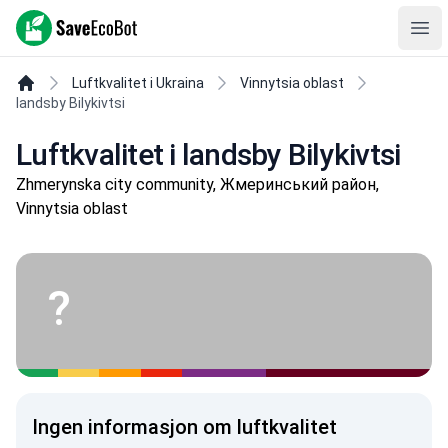
SaveEcoBot
Ope
Luftkvalitet i Ukraina
Vinnytsia oblast
landsby Bilykivtsi
Luftkvalitet i landsby Bilykivtsi
Zhmerynska city community, Жмеринський район,
Vinnytsia oblast
?
Ingen informasjon om luftkvalitet