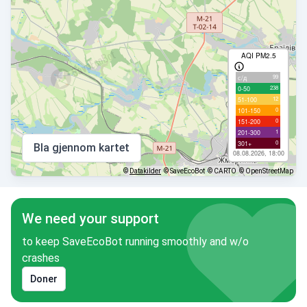
AQI PM2.5
99
с/д
238
0-50
12
51-100
0
101-150
0
151-200
1
201-300
0
301+
Bla gjennom kartet
08.08.2026, 18:00
©
Datakilder
© SaveEcoBot
© CARTO
© OpenStreetMap
We need your support
to keep SaveEcoBot running smoothly and w/o
crashes
Doner