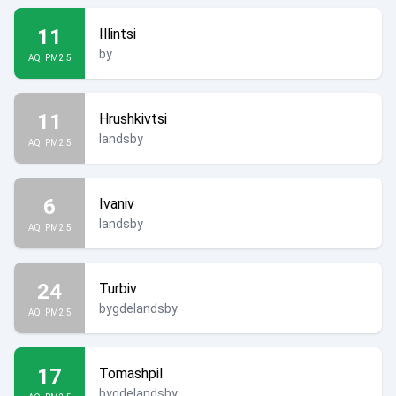
11
Illintsi
by
AQI PM2.5
11
Hrushkivtsi
landsby
AQI PM2.5
6
Ivaniv
landsby
AQI PM2.5
24
Turbiv
bygdelandsby
AQI PM2.5
17
Tomashpil
bygdelandsby