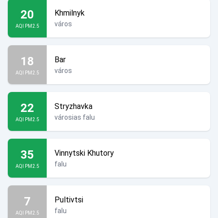
20
Khmilnyk
város
AQI PM2.5
18
Bar
város
AQI PM2.5
22
Stryzhavka
városias falu
AQI PM2.5
35
Vinnytski Khutory
falu
AQI PM2.5
7
Pultivtsi
falu
AQI PM2.5