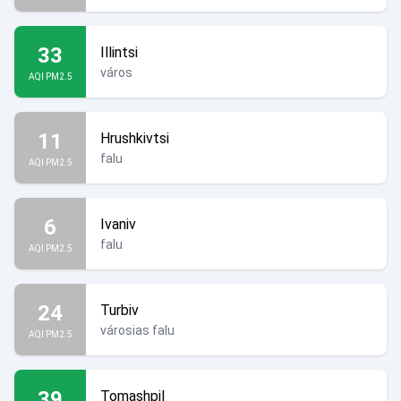
33
Illintsi
város
AQI PM2.5
11
Hrushkivtsi
falu
AQI PM2.5
6
Ivaniv
falu
AQI PM2.5
24
Turbiv
városias falu
AQI PM2.5
39
Tomashpil