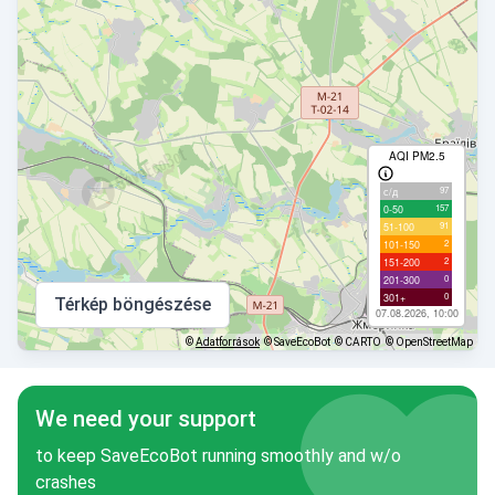
AQI PM2.5
97
с/д
157
0-50
91
51-100
2
101-150
2
151-200
0
201-300
0
301+
Térkép böngészése
07.08.2026, 10:00
©
Adatforrások
© SaveEcoBot
© CARTO
© OpenStreetMap
We need your support
to keep SaveEcoBot running smoothly and w/o
crashes