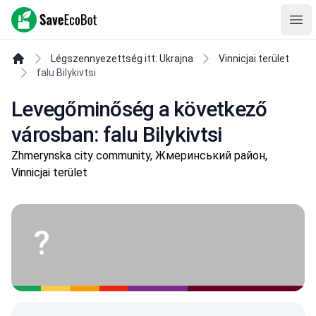
SaveEcoBot
Ope
Légszennyezettség itt: Ukrajna
Vinnicjai terület
falu Bilykivtsi
Levegőminőség a következő
városban: falu Bilykivtsi
Zhmerynska city community, Жмеринський район,
Vinnicjai terület
?