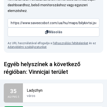
dashboardhoz, belső monitorozáshoz vagy egyszeri
elemzéshez.
Másolás
Az URL használatával elfogadja a
Felhasználási feltételeinket
és az
Adatvédelmi szabályzatunkat
.
Egyéb helyszínek a következő
régióban: Vinnicjai terület
35
Ladyzhyn
város
AQI PM2.5