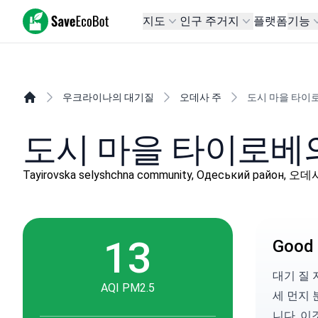
SaveEcoBot
지도
인구 주거지
플랫폼
기능
우크라이나의 대기질
오데사 주
도시 마을 타이
도시 마을 타이로베의
Tayirovska selyshchna community, Одеський район, 오
13
Good 
대기 질 지
AQI PM2.5
세 먼지
니다. 이