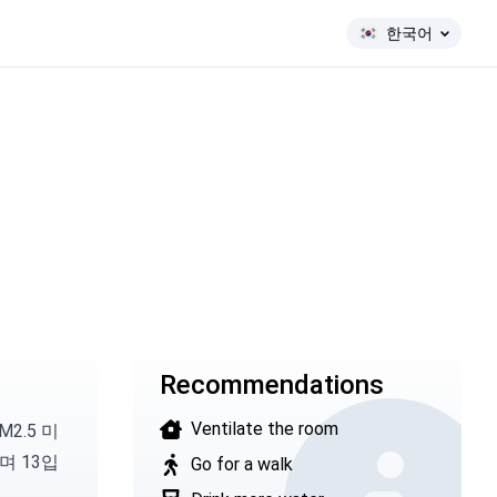
한국어
Recommendations
Ventilate the room
M2.5 미
며 13입
Go for a walk