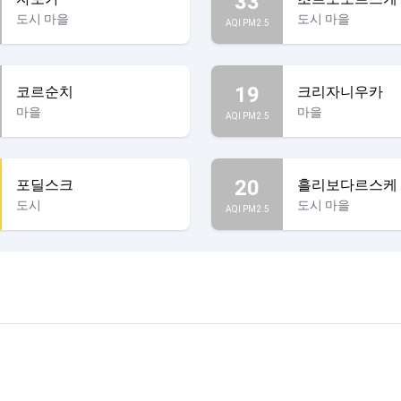
33
도시 마을
도시 마을
AQI PM2.5
19
코르순치
크리자니우카
마을
마을
AQI PM2.5
20
포딜스크
흘리보다르스케
도시
도시 마을
AQI PM2.5