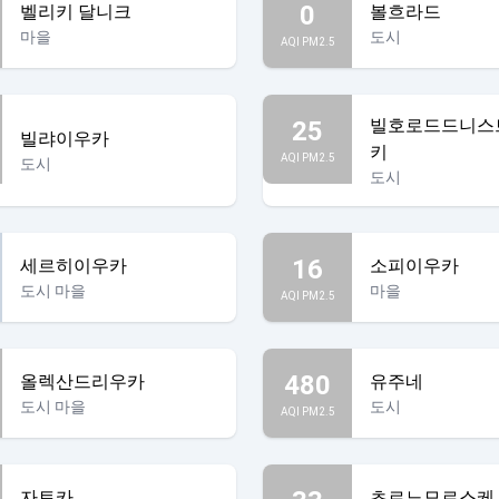
0
벨리키 달니크
볼흐라드
마을
도시
AQI PM2.5
빌호로드드니스
25
빌랴이우카
키
AQI PM2.5
도시
도시
16
세르히이우카
소피이우카
도시 마을
마을
AQI PM2.5
480
올렉산드리우카
유주네
도시 마을
도시
AQI PM2.5
자토카
초르노모르스케