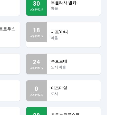
30
부를라차 발카
마을
AQI PM2.5
트로우스
18
사프’야니
AQI PM2.5
마을
24
수보로베
도시 마을
AQI PM2.5
0
이즈마일
도시
AQI PM2.5
초르노모르스크