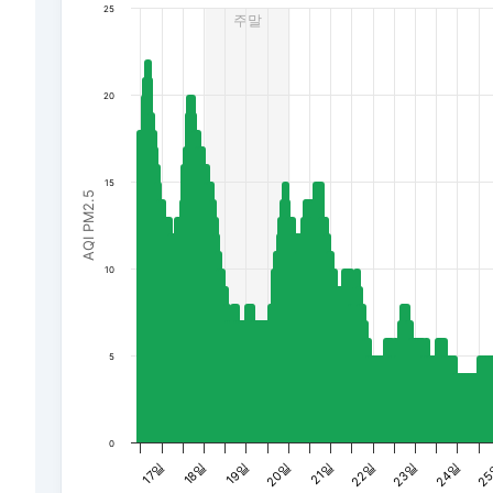
25
주말
The chart has 1 Y axis displaying AQI PM2.5. Data rang
20
15
AQI PM2.5
10
5
0
2
22일
19일
23일
20일
17일
24일
21일
18일