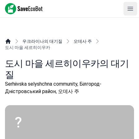
SaveEcoBot
Ope
우크라이나의 대기질
오데사 주
도시 마을 세르히이우카
도시 마을 세르히이우카의 대기
질
Serhiivska selyshchna community, Білгород-
Дністровський район, 오데사 주
?