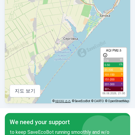
AQI PM2.5
90
с/д
175
0-50
79
51-100
3
101-150
1
151-200
1
201-300
0
301+
지도 보기
06.08.2026, 21:00
©
데이터 소스
© SaveEcoBot
© CARTO
© OpenStreetMap
We need your support
to keep SaveEcoBot running smoothly and w/o