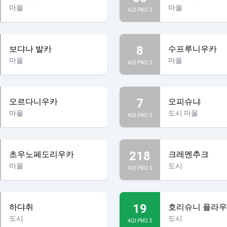
마을
마을
AQI PM2.5
8
보댜나 발카
수프루니우카
마을
마을
AQI PM2.5
7
오르다니우카
오피슈냐
마을
도시 마을
AQI PM2.5
218
초우노페도리우카
크레멘추크
마을
도시
AQI PM2.5
19
하댜취
호리슈니 플라
도시
도시
AQI PM2.5