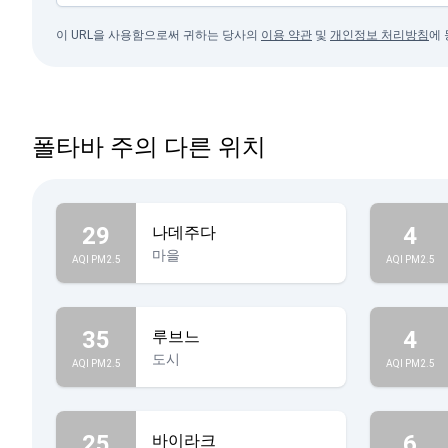
이 URL을 사용함으로써 귀하는 당사의
이용 약관
및
개인정보 처리방침
에
폴타바 주의 다른 위치
29
4
나데주다
마을
AQI PM2.5
AQI PM2.5
35
4
루브느
도시
AQI PM2.5
AQI PM2.5
25
6
바이라크