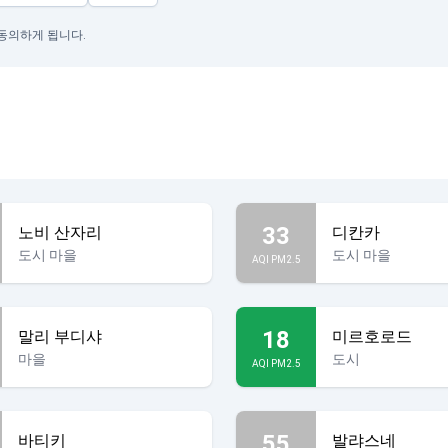
 동의하게 됩니다.
33
노비 산자리
디칸카
도시 마을
도시 마을
AQI PM2.5
18
말리 부디샤
미르호로드
마을
도시
AQI PM2.5
55
바티키
발랴스네