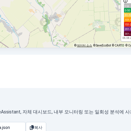
с/д
0-50
51-1
101-
151-
201-
301+
06.08.
©
데이터 소스
© SaveEcoBot
© CARTO
© O
ssistant, 자체 대시보드, 내부 모니터링 또는 일회성 분석에 
복사