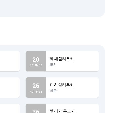
20
레셰틸리우카
도시
AQI PM2.5
26
미하일리우카
마을
AQI PM2.5
36
벨리카 루드카