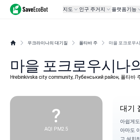
SaveEcoBot
지도
인구 주거지
플랫폼
기능
우크라이나의 대기질
폴타바 주
마을 포크로우
마을 포크로우시나의
Hrebinkivska city community, Лубенський район, 폴타바 
대기 
?
아쉽게도
AQI PM2.5
아마도 
고 설치