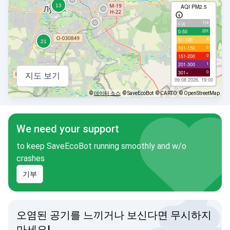
AQI PM2.5
114
с/д
231
0-50
4
51-100
0
101-150
0
151-200
1
201-300
0
301+
지도 보기
09.08.2026, 19:00
©
데이터 소스
© SaveEcoBot
© CARTO
© OpenStreetMap
We need your support
to keep SaveEcoBot running smoothly and w/o
crashes
기부
오염된 공기를 느끼거나 보신다면 무시하지
마세요!