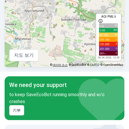
AQI PM2.5
99
с/д
223
0-50
28
51-100
0
101-150
0
151-200
0
201-300
0
301+
지도 보기
08.08.2026, 12:00
©
데이터 소스
© SaveEcoBot
© CARTO
© OpenStreetMap
We need your support
to keep SaveEcoBot running smoothly and w/o
crashes
기부