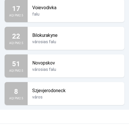
17
Voievodivka
falu
AQI PM2.5
22
Bilokurakyne
városias falu
AQI PM2.5
51
Novopskov
városias falu
AQI PM2.5
8
Szjevjerodoneck
város
AQI PM2.5