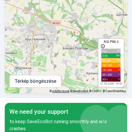
AQI PM2.5
85
с/д
200
0-50
64
51-100
0
101-150
0
151-200
1
201-300
0
301+
Térkép böngészése
07.08.2026, 18:00
©
Adatforrások
© SaveEcoBot
© CARTO
© OpenStreetMap
We need your support
to keep SaveEcoBot running smoothly and w/o
crashes