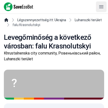
SaveEcoBot
Ope
Légszennyezettség itt: Ukrajna
Luhanszki terület
falu Krasnolutskyi
Levegőminőség a következő
városban: falu Krasnolutskyi
Khrustalnenska city community, Ровеньківський район,
Luhanszki terület
?