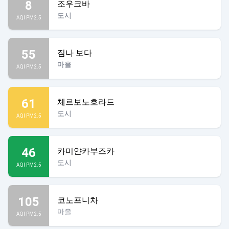
8
조우크바
도시
AQI PM2.5
55
짐나 보다
마을
AQI PM2.5
61
체르보노흐라드
도시
AQI PM2.5
46
카미얀카부즈카
도시
AQI PM2.5
105
코노프니차
마을
AQI PM2.5