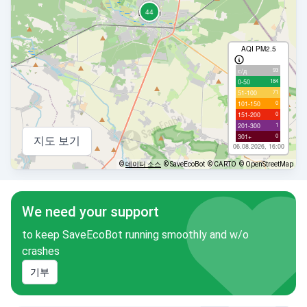
AQI PM2.5
93
с/д
184
0-50
71
51-100
0
101-150
0
151-200
1
201-300
0
301+
지도 보기
06.08.2026, 16:00
©
데이터 소스
© SaveEcoBot
© CARTO
© OpenStreetMap
We need your support
to keep SaveEcoBot running smoothly and w/o
crashes
기부