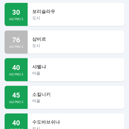
30
보리슬라우
도시
AQI PM2.5
76
삼비르
도시
AQI PM2.5
40
샤벨냐
마을
AQI PM2.5
45
소킬니키
마을
AQI PM2.5
40
수도바브쉬냐
도시