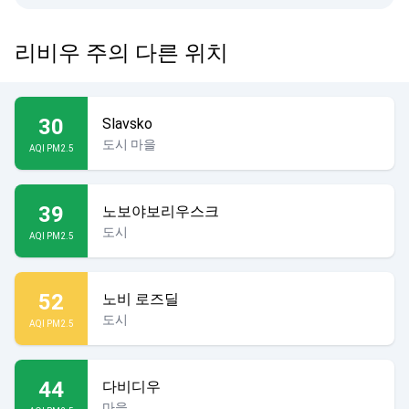
리비우 주의 다른 위치
30
Slavsko
도시 마을
AQI PM2.5
39
노보야보리우스크
도시
AQI PM2.5
52
노비 로즈딜
도시
AQI PM2.5
44
다비디우
마을