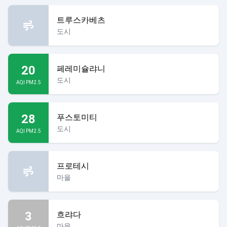
트루스카베츠
도시
20
페레미슐랴니
도시
AQI PM2.5
28
푸스토미티
도시
AQI PM2.5
프로테시
마을
3
흐랴다
마을