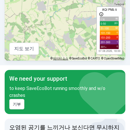
AQI PM2.5
86
с/д
201
0-50
62
51-100
0
101-150
0
151-200
1
201-300
0
301+
지도 보기
07.08.2026, 18:00
©
데이터 소스
© SaveEcoBot
© CARTO
© OpenStreetMap
We need your support
to keep SaveEcoBot running smoothly and w/o
crashes
기부
오염된 공기를 느끼거나 보신다면 무시하지