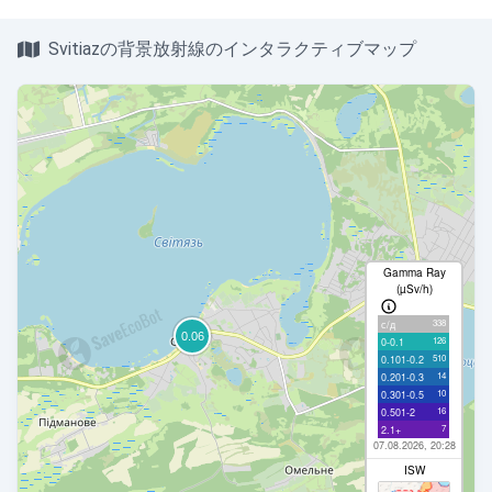
Svitiazの背景放射線のインタラクティブマップ
Gamma Ray
(µSv/h)
338
с/д
126
0-0.1
510
0.101-0.2
14
0.201-0.3
10
0.301-0.5
16
0.501-2
7
2.1+
07.08.2026, 20:28
ISW