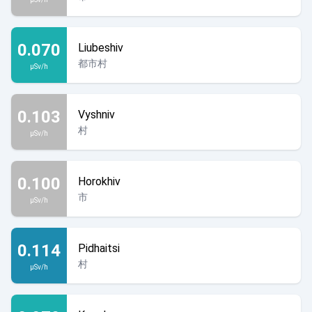
0.070
Liubeshiv
都市村
µSv/h
0.103
Vyshniv
村
µSv/h
0.100
Horokhiv
市
µSv/h
0.114
Pidhaitsi
村
µSv/h