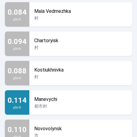
0.084
Mala Vedmezhka
村
µSv/h
0.094
Chartoryisk
村
µSv/h
0.088
Kostiukhnivka
村
µSv/h
0.114
Manevychi
都市村
µSv/h
0.110
Novovolynsk
市
µSv/h