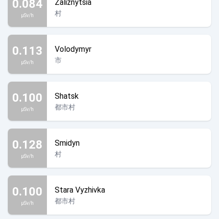
0.084
Zaliznytsia
村
µSv/h
0.113
Volodymyr
市
µSv/h
0.100
Shatsk
都市村
µSv/h
0.128
Smidyn
村
µSv/h
0.100
Stara Vyzhivka
都市村
µSv/h