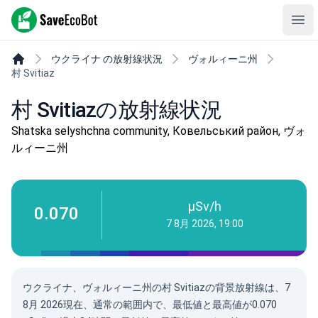
SaveEcoBot
Ope
ウクライナ の放射線状況
ヴォルィーニ州
村 Svitiaz
村 Svitiazの放射線状況
Shatska selyshchna community, Ковельський район, ヴォ
ルィーニ州
µSv/h
0.070
7 8月 2026, 19:00
ウクライナ、ヴォルィーニ州の村 Svitiazの背景放射線は、
7
8月 2026
現在、通常の範囲内で、最低値と最高値が0.070