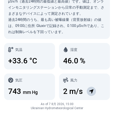
µSv/h（過去24時間の最低値と最高値）です。値は、オンラ
インモニタリングステーションから日常の手動測定まで、さ
まざまなデバイスによって測定されています。
過去24時間のうち、最も高い被曝線量（背景放射線）の値
は、09:00に住所: Gluxivで記録され、0.100 µSv/hであり、こ
れは制御レベルを下回っています。
気温
湿度
+33.6
°C
46.0
%
気圧
風力
743
2
m/s
mm Hg
As of 7 8月 2026, 15:00
Ukrainian Hydrometeorological Center