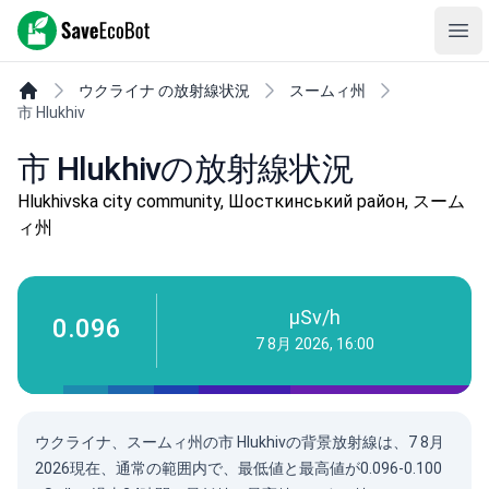
SaveEcoBot
Ope
ウクライナ の放射線状況
スームィ州
市 Hlukhiv
市 Hlukhivの放射線状況
Hlukhivska city community, Шосткинський район, スーム
ィ州
µSv/h
0.096
7 8月 2026, 16:00
ウクライナ、スームィ州の市 Hlukhivの背景放射線は、
7 8月
2026
現在、通常の範囲内で、最低値と最高値が0.096-0.100