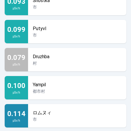
0.093
Shostka
市
µSv/h
0.099
Putyvl
市
µSv/h
0.079
Druzhba
村
µSv/h
0.100
Yampil
都市村
µSv/h
0.114
ロムヌィ
市
µSv/h