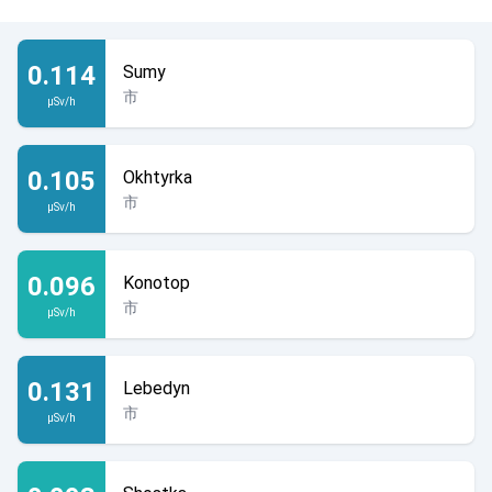
0.114
Sumy
市
µSv/h
0.105
Okhtyrka
市
µSv/h
0.096
Konotop
市
µSv/h
0.131
Lebedyn
市
µSv/h