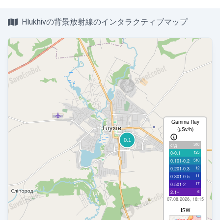
Hlukhivの背景放射線のインタラクティブマップ
Gamma Ray
(µSv/h)
340
с/д
125
0-0.1
510
0.101-0.2
12
0.201-0.3
11
0.301-0.5
17
0.501-2
6
2.1+
07.08.2026, 18:15
ISW