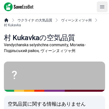
SaveEcoBot
Ope
ウクライナ の大気品質
ヴィーンヌィツャ州
村 Kukavka
村 Kukavkaの空気品質
Vendychanska selyshchna community, Могилів-
Подільський район, ヴィーンヌィツャ州
?
空気品質に関する情報はありません