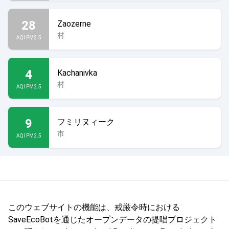
28
Zaozerne
村
AQI PM2.5
4
Kachanivka
村
AQI PM2.5
9
フミリヌィーク
市
AQI PM2.5
このウェブサイトの機能は、戒厳令時における
SaveEcoBotを通じたオープンデータの提唱プロジェクト