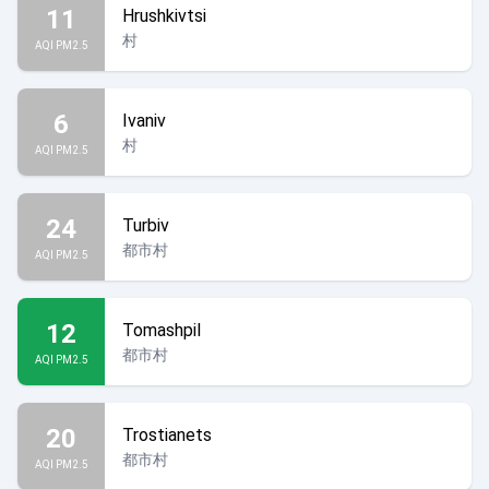
11
Hrushkivtsi
村
AQI PM2.5
6
Ivaniv
村
AQI PM2.5
24
Turbiv
都市村
AQI PM2.5
12
Tomashpil
都市村
AQI PM2.5
20
Trostianets
都市村
AQI PM2.5