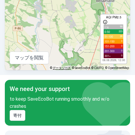
AQI PM2.5
99
с/д
223
0-50
28
51-100
0
101-150
0
151-200
0
201-300
0
301+
マップを閲覧
08.08.2026, 12:00
©
データソース
© SaveEcoBot
© CARTO
© OpenStreetMap
We need your support
to keep SaveEcoBot running smoothly and w/o
crashes
寄付