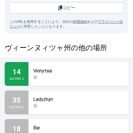
コピー
このURLを使用することにより、当社の
利用規約
および
プライバシーポ
リシー
に同意したことになります。
ヴィーンヌィツャ州の他の場所
14
Vinnytsia
市
AQI PM2.5
35
Ladyzhyn
市
AQI PM2.5
18
Bar