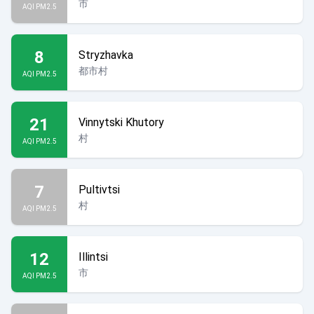
市
AQI PM2.5
8
Stryzhavka
都市村
AQI PM2.5
21
Vinnytski Khutory
村
AQI PM2.5
7
Pultivtsi
村
AQI PM2.5
12
Illintsi
市
AQI PM2.5