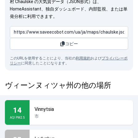
村 Chaulske の大気質データ（JSON形式）は、
HomeAssistant、独自ダッシュボード、内部監視、または単
発分析に利用できます。
コピー
このURLを使用することにより、当社の
利用規約
および
プライバシーポ
リシー
に同意したことになります。
ヴィーンヌィツャ州の他の場所
14
Vinnytsia
市
AQI PM2.5