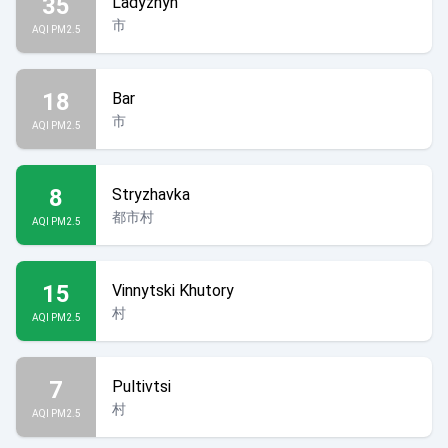
35
Ladyzhyn
市
AQI PM2.5
18
Bar
市
AQI PM2.5
8
Stryzhavka
都市村
AQI PM2.5
15
Vinnytski Khutory
村
AQI PM2.5
7
Pultivtsi
村
AQI PM2.5