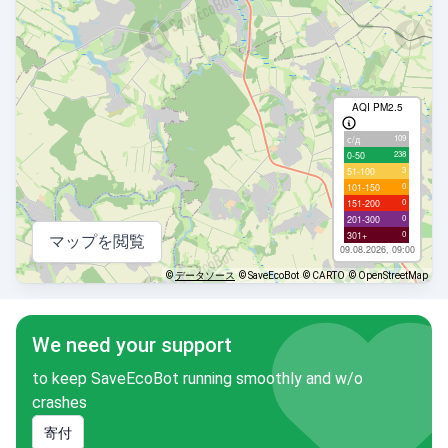
AQI PM2.5
109
с/д
238
0-50
3
51-100
0
101-150
0
151-200
0
201-300
0
301+
マップを閲覧
09.08.2026, 09:00
©
データソース
© SaveEcoBot
© CARTO
© OpenStreetMap
We need your support
to keep SaveEcoBot running smoothly and w/o
crashes
寄付