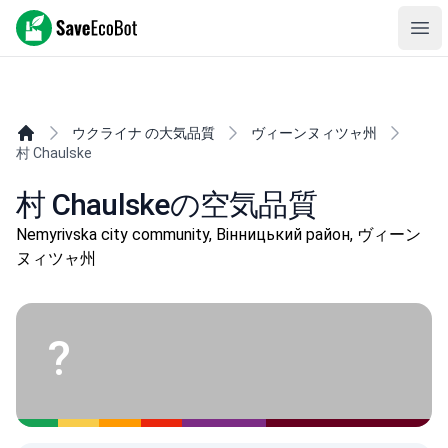
SaveEcoBot
Ope
ウクライナ の大気品質
ヴィーンヌィツャ州
村 Chaulske
村 Chaulskeの空気品質
Nemyrivska city community, Вінницький район, ヴィーン
ヌィツャ州
?