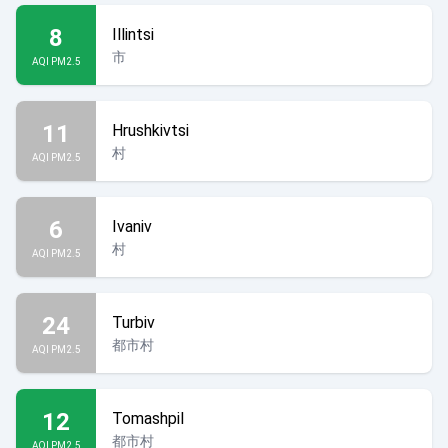
8
Illintsi
市
AQI PM2.5
11
Hrushkivtsi
村
AQI PM2.5
6
Ivaniv
村
AQI PM2.5
24
Turbiv
都市村
AQI PM2.5
12
Tomashpil
都市村
AQI PM2.5