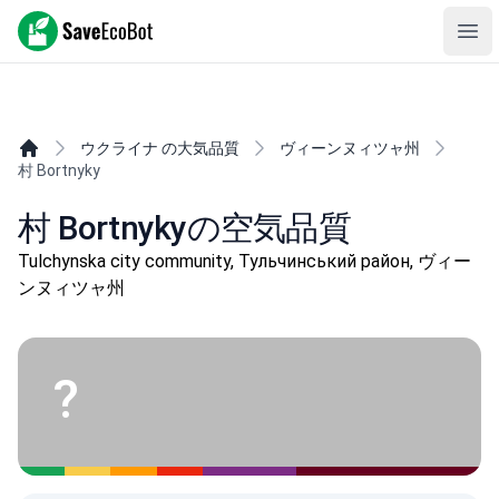
SaveEcoBot
Ope
ウクライナ の大気品質
ヴィーンヌィツャ州
村 Bortnyky
村 Bortnykyの空気品質
Tulchynska city community, Тульчинський район, ヴィー
ンヌィツャ州
?