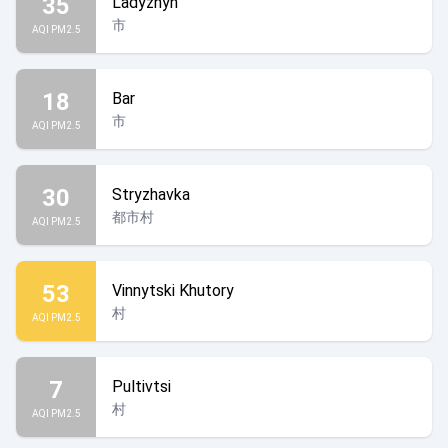
35
Ladyzhyn
市
AQI PM2.5
18
Bar
市
AQI PM2.5
30
Stryzhavka
都市村
AQI PM2.5
53
Vinnytski Khutory
村
AQI PM2.5
7
Pultivtsi
村
AQI PM2.5