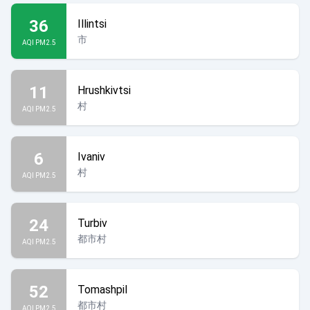
36
Illintsi
市
AQI PM2.5
11
Hrushkivtsi
村
AQI PM2.5
6
Ivaniv
村
AQI PM2.5
24
Turbiv
都市村
AQI PM2.5
52
Tomashpil
都市村
AQI PM2.5