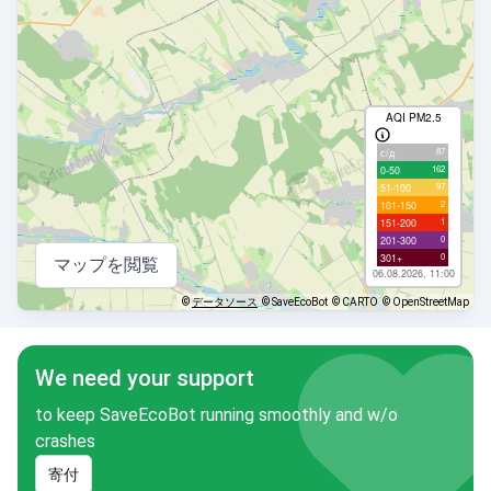
AQI PM2.5
87
с/д
162
0-50
97
51-100
2
101-150
1
151-200
0
201-300
0
301+
マップを閲覧
06.08.2026, 11:00
©
データソース
© SaveEcoBot
© CARTO
© OpenStreetMap
We need your support
to keep SaveEcoBot running smoothly and w/o
crashes
寄付