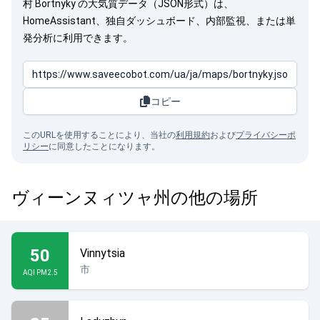
村 Bortnyky の大気質データ（JSON形式）は、
HomeAssistant、独自ダッシュボード、内部監視、または単
発分析に利用できます。
コピー
このURLを使用することにより、当社の
利用規約
および
プライバシーポ
リシー
に同意したことになります。
ヴィーンヌィツャ州の他の場所
50
Vinnytsia
市
AQI PM2.5