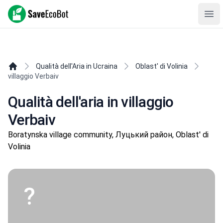
SaveEcoBot
Ope
Qualità dell'Aria in Ucraina
Oblast' di Volinia
villaggio Verbaiv
Qualità dell'aria in villaggio
Verbaiv
Boratynska village community, Луцький район, Oblast' di
Volinia
?