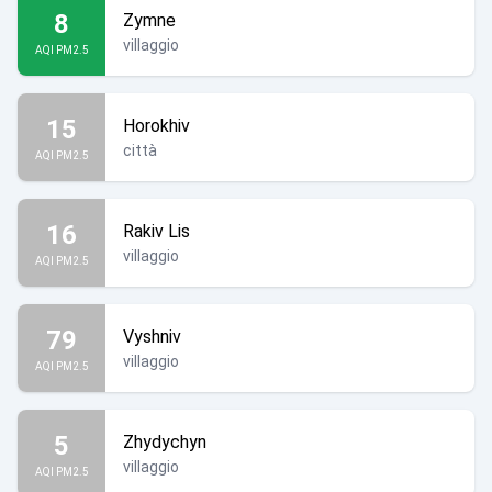
8
Zymne
villaggio
AQI PM2.5
15
Horokhiv
città
AQI PM2.5
16
Rakiv Lis
villaggio
AQI PM2.5
79
Vyshniv
villaggio
AQI PM2.5
5
Zhydychyn
villaggio
AQI PM2.5