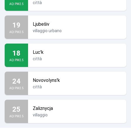
città
AQI PM2.5
19
Ljubešiv
villaggio urbano
AQI PM2.5
18
Luc'k
città
AQI PM2.5
24
Novovolyns'k
città
AQI PM2.5
25
Zaliznycja
villaggio
AQI PM2.5