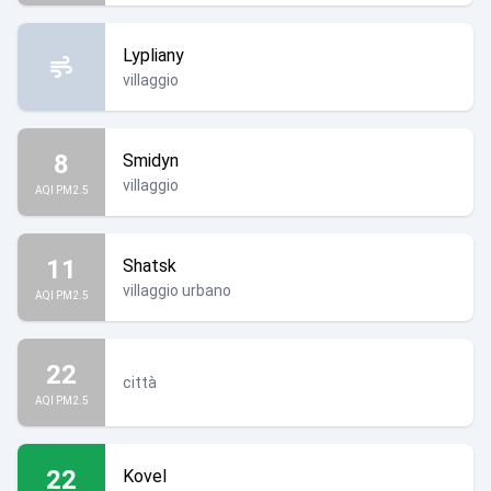
Lypliany
villaggio
8
Smidyn
villaggio
AQI PM2.5
11
Shatsk
villaggio urbano
AQI PM2.5
22
città
AQI PM2.5
22
Kovel