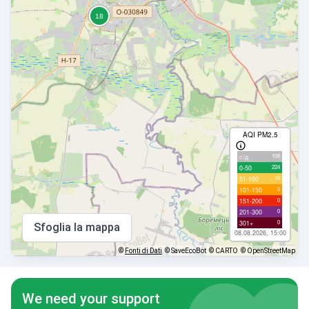
AQI PM2.5
108
с/д
224
0-50
18
51-100
0
101-150
0
151-200
0
201-300
0
301+
Sfoglia la mappa
08.08.2026, 15:00
©
Fonti di Dati
© SaveEcoBot
© CARTO
© OpenStreetMap
We need your support