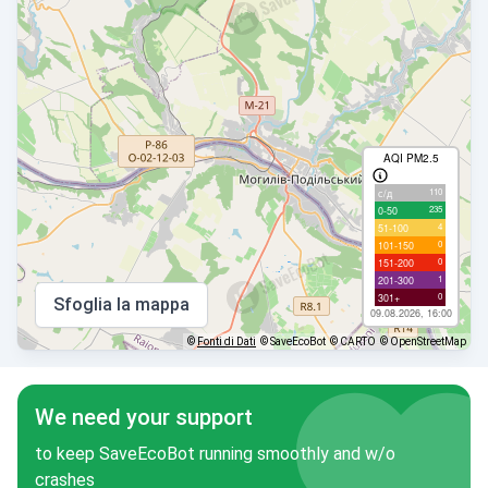
AQI PM2.5
110
с/д
235
0-50
4
51-100
0
101-150
0
151-200
1
201-300
0
301+
Sfoglia la mappa
09.08.2026, 16:00
©
Fonti di Dati
© SaveEcoBot
© CARTO
© OpenStreetMap
We need your support
to keep SaveEcoBot running smoothly and w/o
crashes