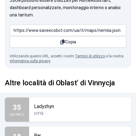
JSON possono essere utilizzati per HomeAssistant,
dashboard personalizzate, monitoraggio interno o analisi
una tantum.
Copia
Utilizzando questo URL, accetti i nostri
Termini di utilizzo
e la nostra
Informativa sulla privacy
.
Altre località di Oblast' di Vinnycja
35
Ladyzhyn
città
AQI PM2.5
Bar