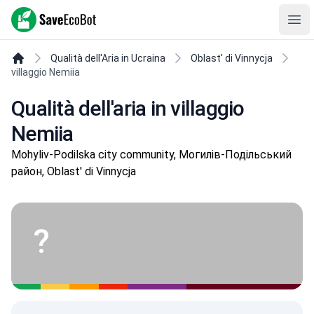
SaveEcoBot
Ope
Qualità dell'Aria in Ucraina
Oblast' di Vinnycja
villaggio Nemiia
Qualità dell'aria in villaggio
Nemiia
Mohyliv-Podilska city community, Могилів-Подільський
район, Oblast' di Vinnycja
?