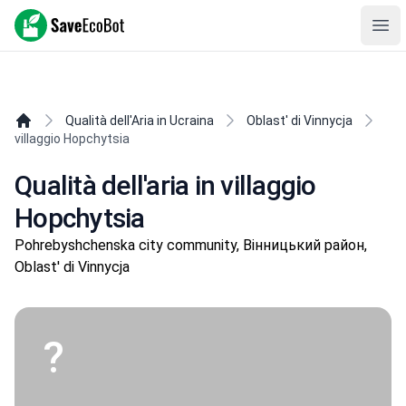
SaveEcoBot
Ope
Qualità dell'Aria in Ucraina
Oblast' di Vinnycja
villaggio Hopchytsia
Qualità dell'aria in villaggio
Hopchytsia
Pohrebyshchenska city community, Вінницький район,
Oblast' di Vinnycja
?