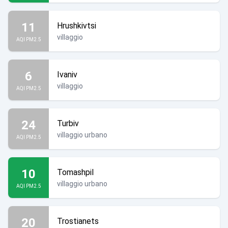
11
Hrushkivtsi
villaggio
AQI PM2.5
6
Ivaniv
villaggio
AQI PM2.5
24
Turbiv
villaggio urbano
AQI PM2.5
10
Tomashpil
villaggio urbano
AQI PM2.5
20
Trostianets