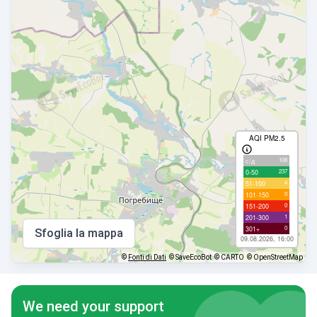
AQI PM2.5
108
с/д
237
0-50
4
51-100
0
101-150
0
151-200
1
201-300
0
301+
Sfoglia la mappa
09.08.2026, 16:00
©
Fonti di Dati
© SaveEcoBot
© CARTO
© OpenStreetMap
We need your support