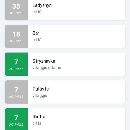
35
Ladyzhyn
città
AQI PM2.5
18
Bar
città
AQI PM2.5
7
Stryzhavka
villaggio urbano
AQI PM2.5
7
Pultivtsi
villaggio
AQI PM2.5
7
Illintsi
città
AQI PM2.5