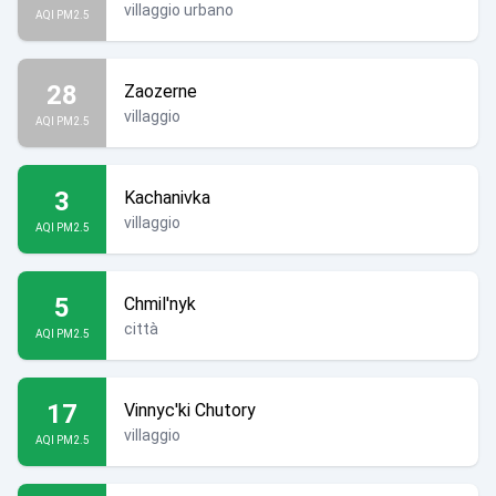
villaggio urbano
AQI PM2.5
28
Zaozerne
villaggio
AQI PM2.5
3
Kachanivka
villaggio
AQI PM2.5
5
Chmil'nyk
città
AQI PM2.5
17
Vinnyc'ki Chutory
villaggio
AQI PM2.5