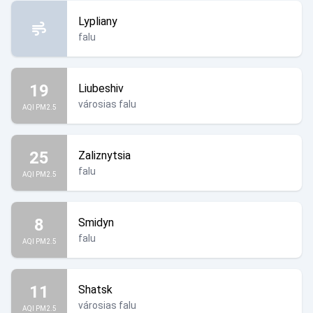
Lypliany
falu
19
Liubeshiv
városias falu
AQI PM2.5
25
Zaliznytsia
falu
AQI PM2.5
8
Smidyn
falu
AQI PM2.5
11
Shatsk
városias falu
AQI PM2.5