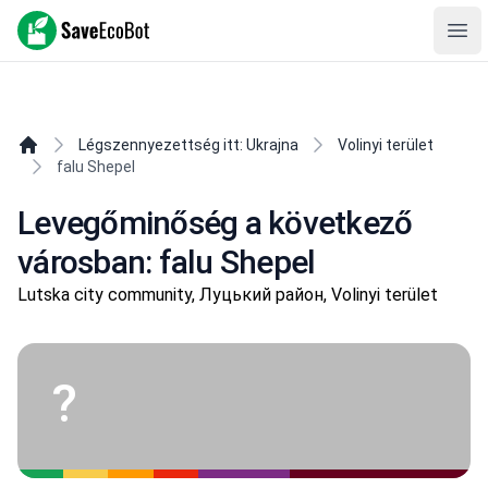
SaveEcoBot
Ope
Légszennyezettség itt: Ukrajna
Volinyi terület
falu Shepel
Levegőminőség a következő
városban: falu Shepel
Lutska city community, Луцький район, Volinyi terület
?