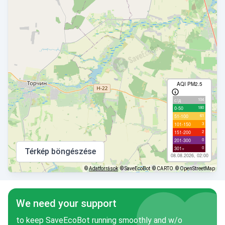
AQI PM2.5
104
с/д
180
0-50
61
51-100
3
101-150
2
151-200
0
201-300
0
301+
Térkép böngészése
08.08.2026, 02:00
©
Adatforrások
© SaveEcoBot
© CARTO
© OpenStreetMap
We need your support
to keep SaveEcoBot running smoothly and w/o