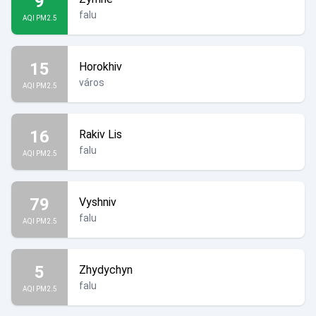
9
falu
AQI PM2.5
15
Horokhiv
város
AQI PM2.5
16
Rakiv Lis
falu
AQI PM2.5
79
Vyshniv
falu
AQI PM2.5
5
Zhydychyn
falu
AQI PM2.5