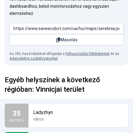
dashboardhoz, belső monitorozáshoz vagy egyszeri
elemzéshez.
Másolás
Az URL használatával elfogadja a
Felhasználási feltételeinket
és az
Adatvédelmi szabályzatunkat
.
Egyéb helyszínek a következő
régióban: Vinnicjai terület
35
Ladyzhyn
város
AQI PM2.5