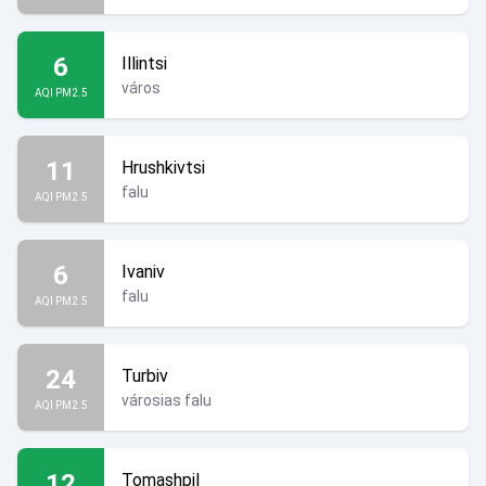
6
Illintsi
város
AQI PM2.5
11
Hrushkivtsi
falu
AQI PM2.5
6
Ivaniv
falu
AQI PM2.5
24
Turbiv
városias falu
AQI PM2.5
12
Tomashpil