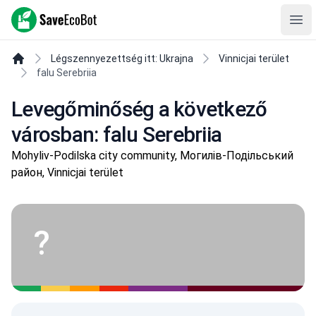
SaveEcoBot
Ope
Légszennyezettség itt: Ukrajna
Vinnicjai terület
falu Serebriia
Levegőminőség a következő
városban: falu Serebriia
Mohyliv-Podilska city community, Могилів-Подільський
район, Vinnicjai terület
?