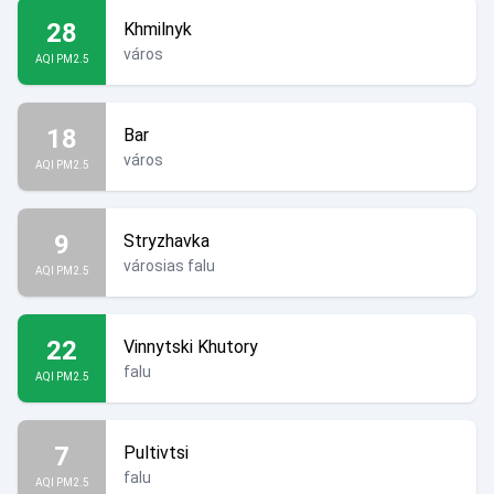
28
Khmilnyk
város
AQI PM2.5
18
Bar
város
AQI PM2.5
9
Stryzhavka
városias falu
AQI PM2.5
22
Vinnytski Khutory
falu
AQI PM2.5
7
Pultivtsi
falu
AQI PM2.5