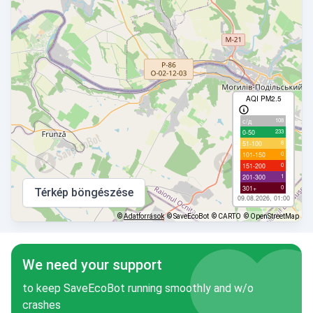
AQI PM2.5
108
с/д
233
0-50
8
51-100
0
101-150
0
151-200
1
201-300
0
301+
Térkép böngészése
09.08.2026, 01:00
©
Adatforrások
© SaveEcoBot
© CARTO
© OpenStreetMap
We need your support
to keep SaveEcoBot running smoothly and w/o
crashes