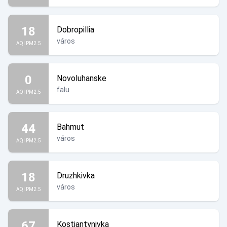
18
Dobropillia
város
AQI PM2.5
0
Novoluhanske
falu
AQI PM2.5
44
Bahmut
város
AQI PM2.5
18
Druzhkivka
város
AQI PM2.5
67
Kostiantynivka