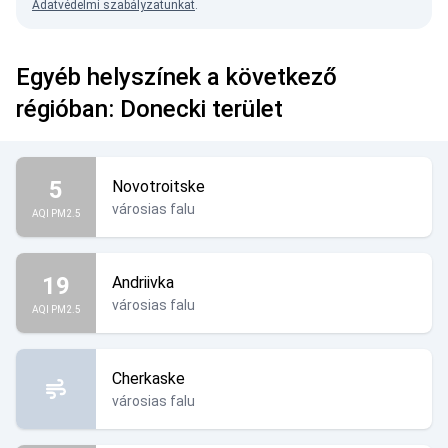
Adatvédelmi szabályzatunkat
.
Egyéb helyszínek a következő
régióban: Donecki terület
5
Novotroitske
városias falu
AQI PM2.5
19
Andriivka
városias falu
AQI PM2.5
Cherkaske
városias falu