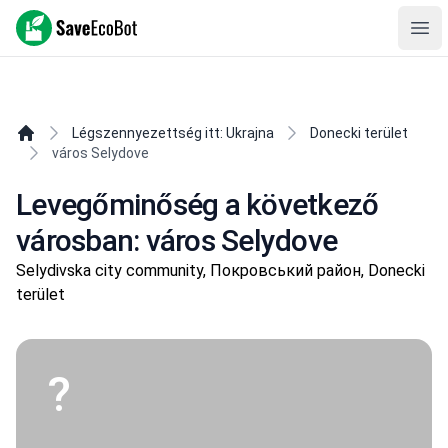
SaveEcoBot
Ope
Légszennyezettség itt: Ukrajna
Donecki terület
város Selydove
Levegőminőség a következő
városban: város Selydove
Selydivska city community, Покровський район, Donecki
terület
?