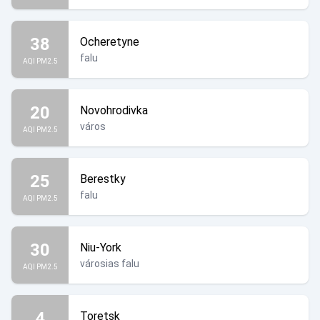
38
Ocheretyne
falu
AQI PM2.5
20
Novohrodivka
város
AQI PM2.5
25
Berestky
falu
AQI PM2.5
30
Niu-York
városias falu
AQI PM2.5
4
Toretsk