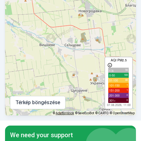
AQI PM2.5
94
с/д
165
0-50
88
51-100
1
101-150
1
151-200
0
201-300
0
301+
Térkép böngészése
07.08.2026, 11:00
©
Adatforrások
© SaveEcoBot
© CARTO
© OpenStreetMap
We need your support