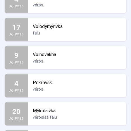
város
AQI PM2.5
17
Volodymyrivka
falu
AQI PM2.5
9
Volnovakha
város
AQI PM2.5
4
Pokrovsk
város
AQI PM2.5
20
Mykolaivka
városias falu
AQI PM2.5