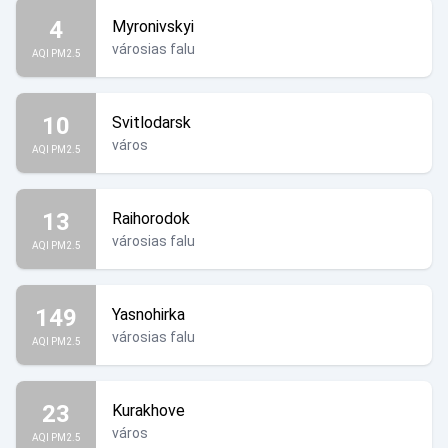
4
Myronivskyi
városias falu
AQI PM2.5
10
Svitlodarsk
város
AQI PM2.5
13
Raihorodok
városias falu
AQI PM2.5
149
Yasnohirka
városias falu
AQI PM2.5
23
Kurakhove
város
AQI PM2.5