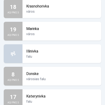
18
Krasnohorivka
város
AQI PM2.5
19
Marinka
város
AQI PM2.5
Illinivka
falu
8
Donske
városias falu
AQI PM2.5
17
Katerynivka
falu
AQI PM2.5