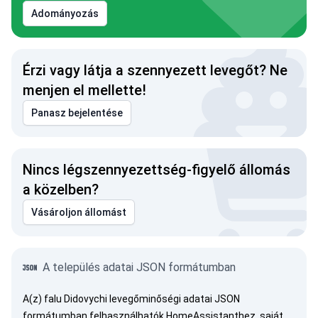
Adományozás
Érzi vagy látja a szennyezett levegőt? Ne
menjen el mellette!
Panasz bejelentése
Nincs légszennyezettség-figyelő állomás
a közelben?
Vásároljon állomást
A település adatai JSON formátumban
A(z) falu Didovychi levegőminőségi adatai JSON
formátumban felhasználhatók HomeAssistanthez, saját