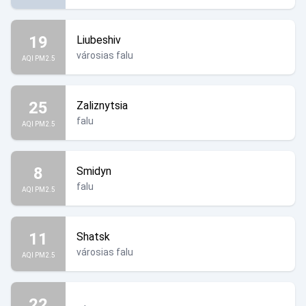
19
Liubeshiv
városias falu
AQI PM2.5
25
Zaliznytsia
falu
AQI PM2.5
8
Smidyn
falu
AQI PM2.5
11
Shatsk
városias falu
AQI PM2.5
22