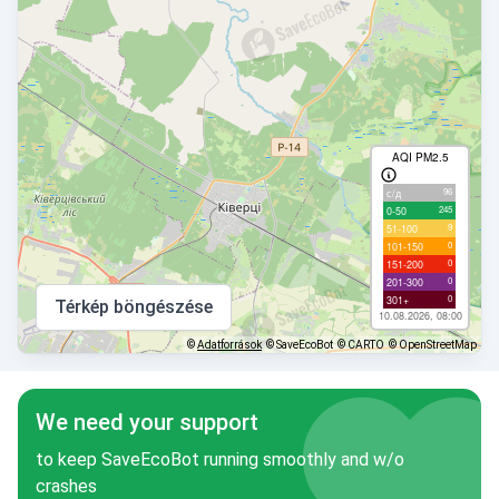
AQI PM2.5
96
с/д
245
0-50
9
51-100
0
101-150
0
151-200
0
201-300
0
301+
Térkép böngészése
10.08.2026, 08:00
©
Adatforrások
© SaveEcoBot
© CARTO
© OpenStreetMap
We need your support
to keep SaveEcoBot running smoothly and w/o
crashes