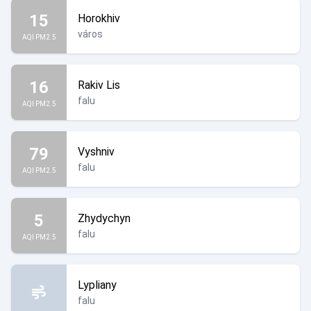
15
Horokhiv
város
AQI PM2.5
16
Rakiv Lis
falu
AQI PM2.5
79
Vyshniv
falu
AQI PM2.5
5
Zhydychyn
falu
AQI PM2.5
Lypliany
falu