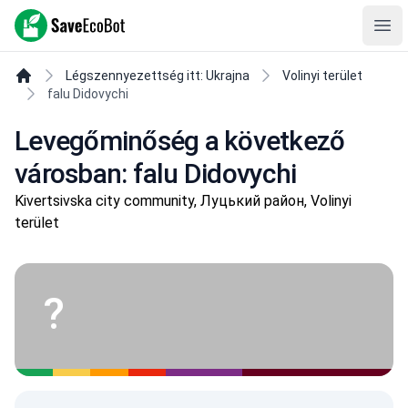
SaveEcoBot
Ope
Légszennyezettség itt: Ukrajna
Volinyi terület
falu Didovychi
Levegőminőség a következő
városban: falu Didovychi
Kivertsivska city community, Луцький район, Volinyi
terület
?