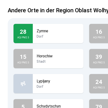
Andere Orte in der Region Oblast Wolh
28
16
Zymne
Dorf
AQI PM2.5
AQI PM2.5
15
39
Horochiw
Stadt
AQI PM2.5
AQI PM2.5
24
Lypljany
Dorf
AQI PM2.5
5
79
Schydytschyn