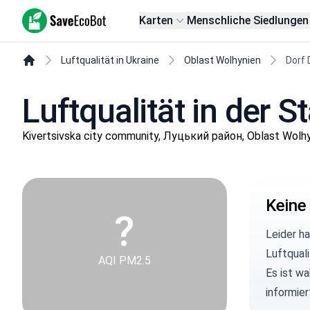
SaveEcoBot
Karten
Menschliche Siedlungen
Luftqualität in Ukraine
Oblast Wolhynien
Dorf 
Luftqualität in der S
Kivertsivska city community, Луцький район, Oblast Wolh
Keine
?
Leider h
Luftqual
AQI PM2.5
Es ist wa
informie