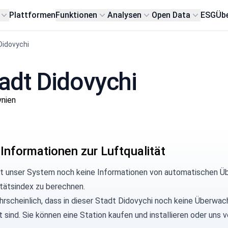
Plattformen
Funktionen
Analysen
Open Data
ESG
Übe
Didovychi
tadt Didovychi
ynien
 Informationen zur Luftqualität
at unser System noch keine Informationen von automatischen Üb
itätsindex zu berechnen.
hrscheinlich, dass in dieser Stadt Didovychi noch keine Überwac
rt sind. Sie können eine Station kaufen und installieren oder u