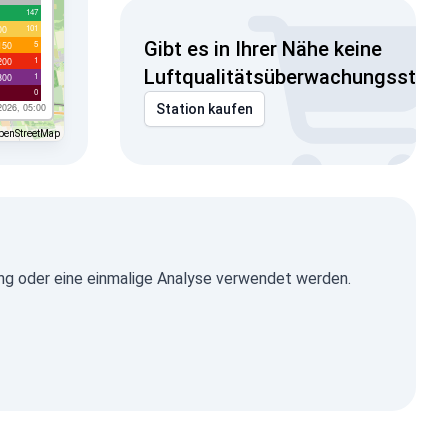
147
101
00
Gibt es in Ihrer Nähe keine
5
150
1
200
Luftqualitätsüberwachungsstati
1
300
0
2026, 05:00
Station kaufen
penStreetMap
ng oder eine einmalige Analyse verwendet werden.