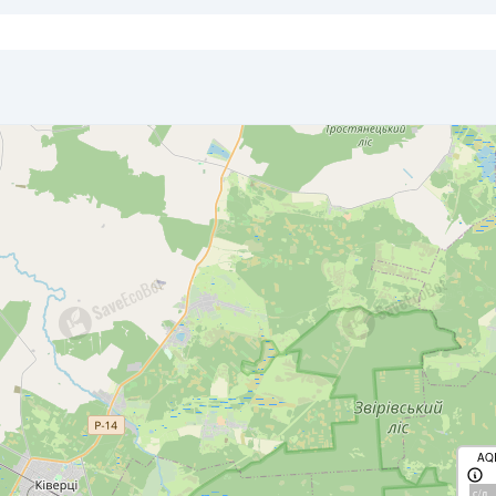
AQ
с/д