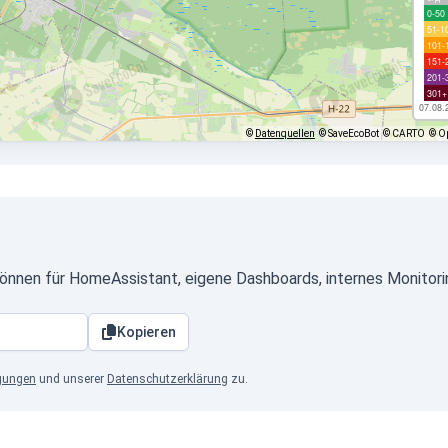
0-50
51-1
101-
151-
201-
301+
07.08.
©
Datenquellen
© SaveEcoBot
© CARTO
© O
önnen für HomeAssistant, eigene Dashboards, internes Monitori
Kopieren
gungen
und unserer
Datenschutzerklärung
zu.