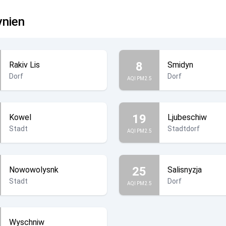
ynien
8
Rakiv Lis
Smidyn
Dorf
Dorf
AQI PM2.5
19
Kowel
Ljubeschiw
Stadt
Stadtdorf
AQI PM2.5
25
Nowowolysnk
Salisnyzja
Stadt
Dorf
AQI PM2.5
Wyschniw