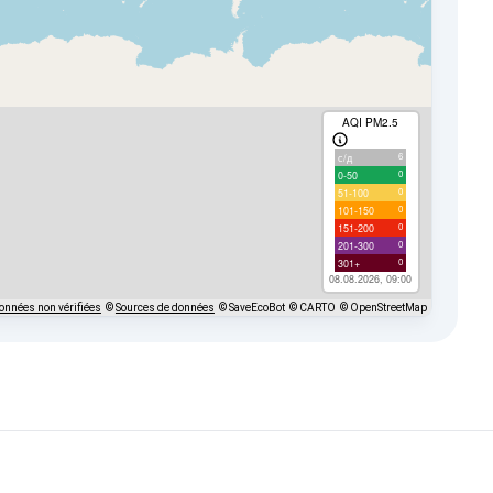
AQI PM2.5
6
с/д
0
0-50
0
51-100
0
101-150
0
151-200
0
201-300
0
301+
08.08.2026, 09:00
onnées non vérifiées
©
Sources de données
© SaveEcoBot
© CARTO
© OpenStreetMap