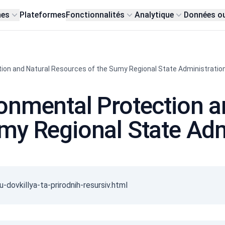
nes
Plateformes
Fonctionnalités
Analytique
Données o
ion and Natural Resources of the Sumy Regional State Administratio
onmental Protection a
my Regional State Adm
-dovkillya-ta-prirodnih-resursiv.html