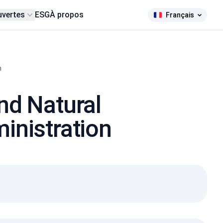
uvertes
ESG
À propos
Français
n
nd Natural
inistration