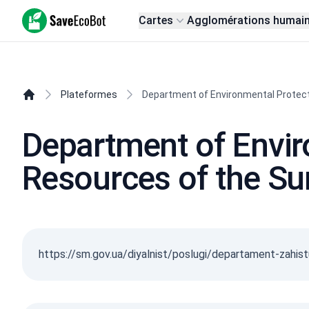
SaveEcoBot
Cartes
Agglomérations humai
Plateformes
Department of Environmental Protect
Department of Envir
Resources of the Su
https://sm.gov.ua/diyalnist/poslugi/departament-zahistu