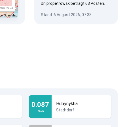
Dnipropetrowsk beträgt 63 Posten.
2026, 22:49
Stand: 6 August 2026, 07:38
penStreetMap
0.087
Hubynykha
Stadtdorf
µSv/h