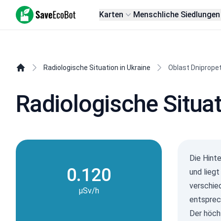
SaveEcoBot
Karten
Menschliche Siedlungen
Radiologische Situation in Ukraine
Oblast Dniprope
Radiologische Situat
Die Hint
0.120
und lieg
verschie
µSv/h
entsprec
Der höch