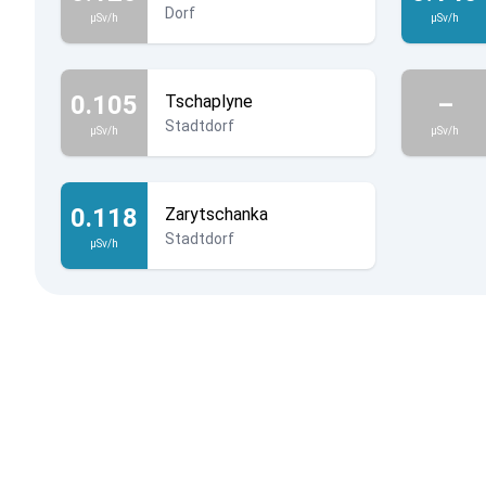
Dorf
µSv/h
µSv/h
0.105
–
Tschaplyne
Stadtdorf
µSv/h
µSv/h
0.118
Zarytschanka
Stadtdorf
µSv/h