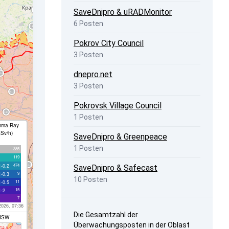
SaveDnipro & uRADMonitor
6 Posten
Pokrov City Council
3 Posten
dnepro.net
3 Posten
Pokrovsk Village Council
1 Posten
ma Ray
µSv/h)
SaveDnipro & Greenpeace
1 Posten
385
119
474
1-0.2
SaveDnipro & Safecast
9
1-0.3
10 Posten
11
1-0.5
15
1-2
7
2026, 07:36
Die Gesamtzahl der
ISW
Überwachungsposten in der Oblast