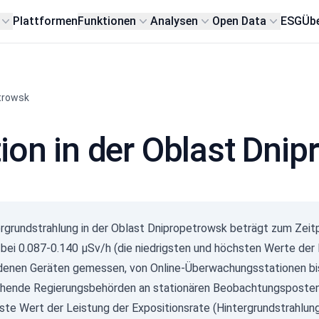
Plattformen
Funktionen
Analysen
Open Data
ESG
Übe
trowsk
ion in der Oblast Dni
ergrundstrahlung in der Oblast Dnipropetrowsk beträgt zum Zei
t bei 0.087-0.140 µSv/h (die niedrigsten und höchsten Werte de
denen Geräten gemessen, von Online-Überwachungsstationen bi
hende Regierungsbehörden an stationären Beobachtungsposten
ste Wert der Leistung der Expositionsrate (Hintergrundstrahlun