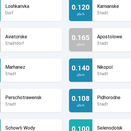
0.120
Loshkarivka
Kamianske
aine!
Dorf
Stadt
µSv/h
0.165
Aviatorske
Apostolowe
Stadtdorf
Stadt
µSv/h
0.140
Marhanez
Nikopol
Stadt
Stadt
µSv/h
0.108
Perschotrawensk
Pidhorodne
Stadt
Stadt
µSv/h
0.100
Schowti Wody
Selenodolsk