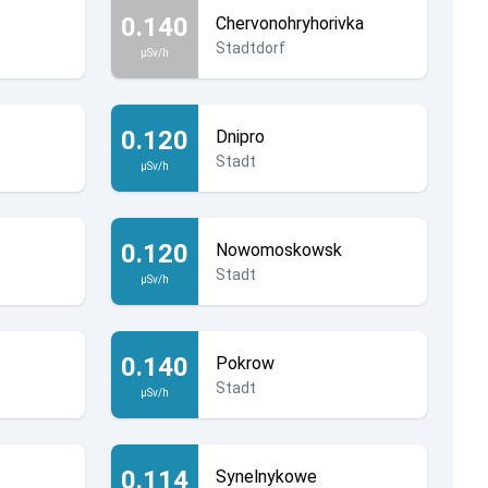
0.140
Chervonohryhorivka
Stadtdorf
µSv/h
0.120
Dnipro
Stadt
µSv/h
0.120
Nowomoskowsk
Stadt
µSv/h
0.140
Pokrow
Stadt
µSv/h
0.114
Synelnykowe