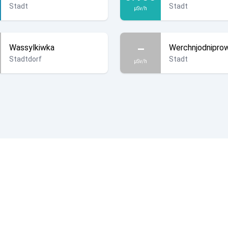
Stadt
Stadt
µSv/h
–
Wassylkiwka
Werchnjodnipro
Stadtdorf
Stadt
µSv/h