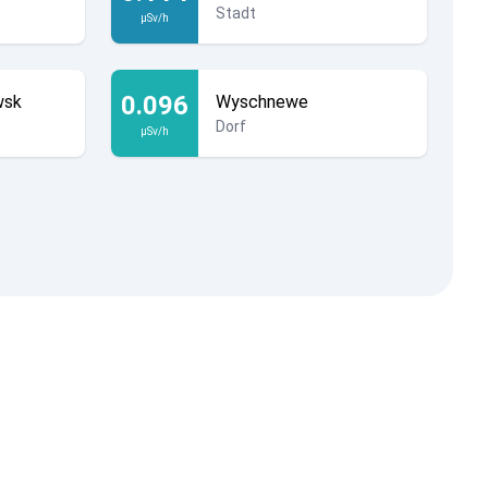
Stadt
µSv/h
0.096
wsk
Wyschnewe
Dorf
µSv/h