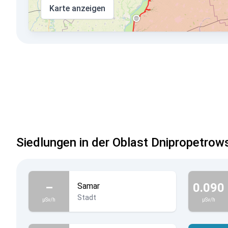
Karte anzeigen
Siedlungen in der Oblast Dnipropetrow
–
0.090
Samar
Stadt
µSv/h
µSv/h