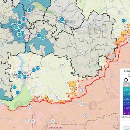
Gam
(
с/д
0-0.1
0.10
0.20
0.30
0.50
2.1+
06.08.