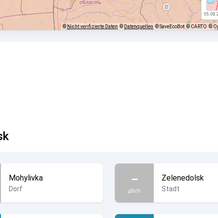
05.08.
©
Nicht verifizierte Daten
©
Datenquellen
© SaveEcoBot
© CARTO
© O
sk
–
Mohylivka
Zelenedolsk
Dorf
Stadt
µSv/h