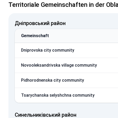
Territoriale Gemeinschaften in der Ob
Дніпровський район
Gemeinschaft
Dniprovska city community
Novooleksandrivska village community
Pidhorodnenska city community
Tsarychanska selyshchna community
Синельниківський район