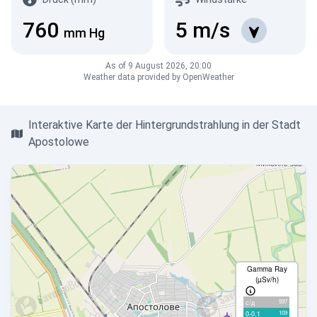
760
5
m/s
mm Hg
As of 9 August 2026, 20:00
Weather data provided by OpenWeather
Interaktive Karte der Hintergrundstrahlung in der Stadt
Apostolowe
Gamma Ray
(µSv/h)
597
с/д
109
0-0.1