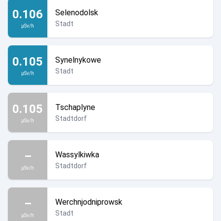
0.106
Selenodolsk
Stadt
µSv/h
0.105
Synelnykowe
Stadt
µSv/h
0.105
Tschaplyne
Stadtdorf
µSv/h
–
Wassylkiwka
Stadtdorf
µSv/h
–
Werchnjodniprowsk
Stadt
µSv/h