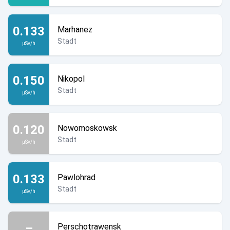
0.133
Marhanez
Stadt
µSv/h
0.150
Nikopol
Stadt
µSv/h
0.120
Nowomoskowsk
Stadt
µSv/h
0.133
Pawlohrad
Stadt
µSv/h
–
Perschotrawensk