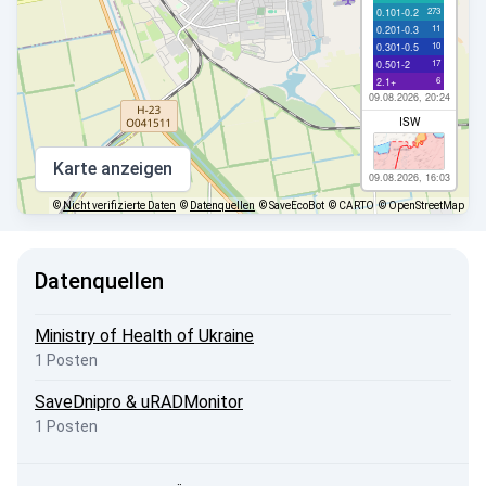
273
0.101-0.2
11
0.201-0.3
10
0.301-0.5
17
0.501-2
6
2.1+
09.08.2026, 20:24
ISW
Karte anzeigen
09.08.2026, 16:03
©
Nicht verifizierte Daten
©
Datenquellen
© SaveEcoBot
© CARTO
© OpenStreetMap
Datenquellen
Ministry of Health of Ukraine
1 Posten
SaveDnipro & uRADMonitor
1 Posten