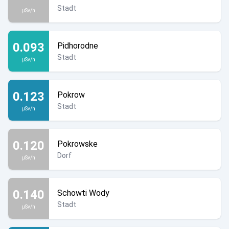
Stadt
µSv/h
0.093
Pidhorodne
Stadt
µSv/h
0.123
Pokrow
Stadt
µSv/h
0.120
Pokrowske
Dorf
µSv/h
0.140
Schowti Wody
Stadt
µSv/h