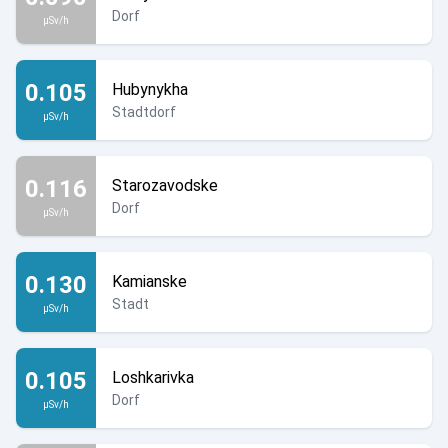
Dorf
µSv/h
0.105
Hubynykha
Stadtdorf
µSv/h
0.116
Starozavodske
Dorf
µSv/h
0.130
Kamianske
Stadt
µSv/h
0.105
Loshkarivka
Dorf
µSv/h