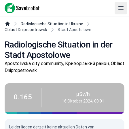
SaveEcoBot
Ope
Radiologische Situation in Ukraine
Oblast Dnipropetrowsk
Stadt Apostolowe
Radiologische Situation in der
Stadt Apostolowe
Apostolivska city community, Криворізький район, Oblast
Dnipropetrowsk
µSv/h
0.165
16 Oktober 2024, 00:01
Leider liegen derzeit keine aktuellen Daten von