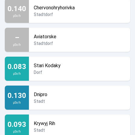
0.140
Chervonohryhorivka
Stadtdorf
µSv/h
–
Aviatorske
Stadtdorf
µSv/h
0.083
Stari Kodaky
Dorf
µSv/h
0.130
Dnipro
Stadt
µSv/h
0.093
Krywyj Rih
Stadt
µSv/h