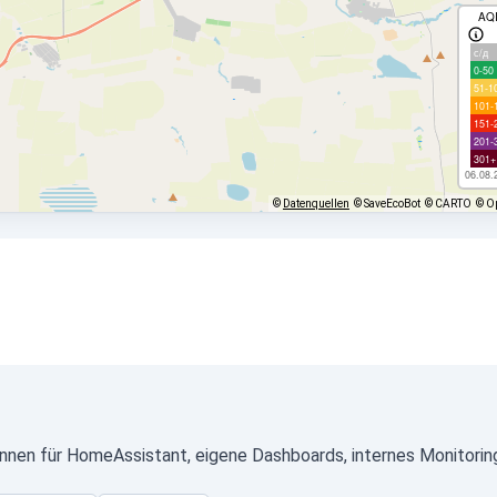
AQ
с/д
0-50
51-1
101-
151-
201-
301+
06.08.
©
Datenquellen
© SaveEcoBot
© CARTO
© O
önnen für HomeAssistant, eigene Dashboards, internes Monitorin