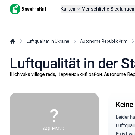
SaveEcoBot
Karten
Menschliche Siedlungen
Luftqualität in Ukraine
Autonome Republik Krim
Luftqualität in der St
Illichivska village rada, Керченський район, Autonome Rep
Keine
?
Leider h
Luftqual
AQI PM2.5
Es ist wa