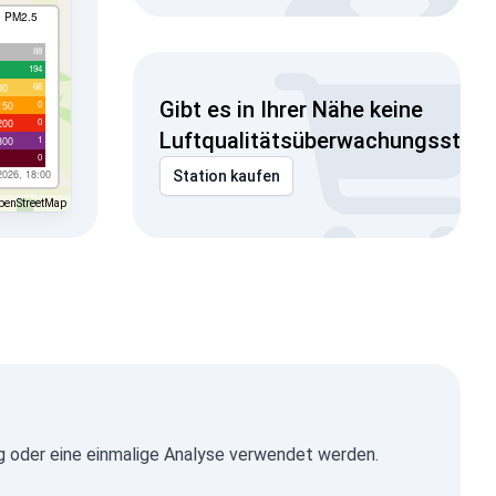
I PM2.5
88
194
66
00
Gibt es in Ihrer Nähe keine
0
150
0
200
Luftqualitätsüberwachungsstati
1
300
0
2026, 18:00
Station kaufen
penStreetMap
g oder eine einmalige Analyse verwendet werden.