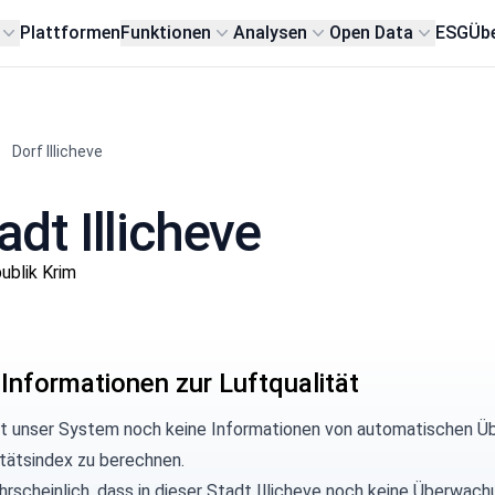
Plattformen
Funktionen
Analysen
Open Data
ESG
Übe
Dorf Illicheve
adt Illicheve
ublik Krim
 Informationen zur Luftqualität
at unser System noch keine Informationen von automatischen Üb
itätsindex zu berechnen.
hrscheinlich, dass in dieser Stadt Illicheve noch keine Überwach